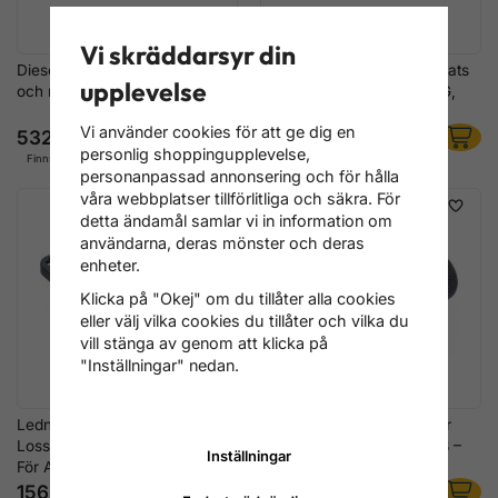
Vi skräddarsyr din
Dieselluftningssats – Slang-
Bränslelednings-Verktygssats
upplevelse
och röradapter set
för Snabbkopplingar – VAG,
Ford, Opel, Volvo m.fl.
Vi använder cookies för att ge dig en
532 kr
236 kr
personlig shoppingupplevelse,
Finns i lager
Finns i lager
personanpassad annonsering och för hålla
våra webbplatser tillförlitliga och säkra. För
detta ändamål samlar vi in information om
användarna, deras mönster och deras
enheter.
Klicka på "Okej" om du tillåter alla cookies
eller välj vilka cookies du tillåter och vilka du
vill stänga av genom att klicka på
"Inställningar" nedan.
Ledningskontakt-
Bränsleledningsverktyg för
Lossningsclips Sats 7 delar –
Mini Cooper JCW N14/N18 –
Inställningar
För AC & Bränsleledningar
OEM 130250
156 kr
396 kr