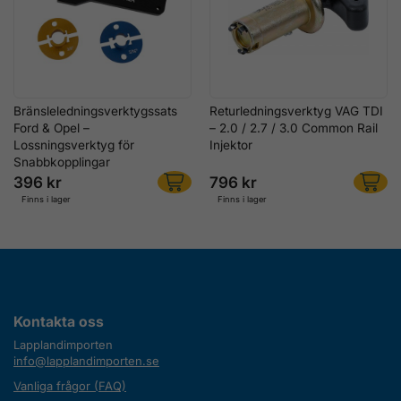
Bränsleledningsverktygssats
Returledningsverktyg VAG TDI
Ford & Opel –
– 2.0 / 2.7 / 3.0 Common Rail
Lossningsverktyg för
Injektor
Snabbkopplingar
396 kr
796 kr
Finns i lager
Finns i lager
Kontakta oss
Lapplandimporten
info@lapplandimporten.se
Vanliga frågor (FAQ)