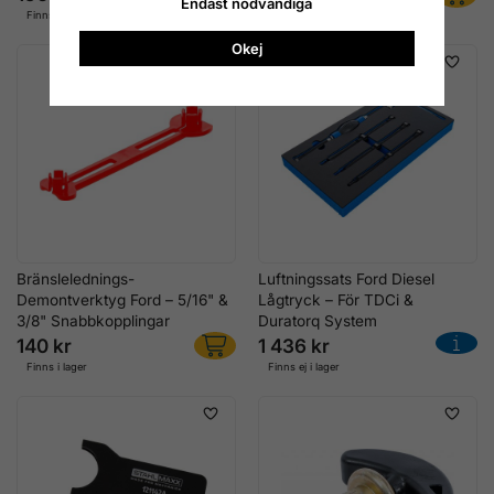
Endast nödvändiga
Finns i lager
Finns i lager
Okej
Bränslelednings-
Luftningssats Ford Diesel
Demontverktyg Ford – 5/16" &
Lågtryck – För TDCi &
3/8" Snabbkopplingar
Duratorq System
140 kr
1 436 kr
Finns i lager
Finns ej i lager