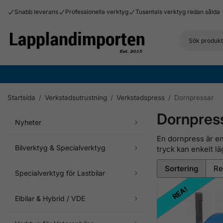
Snabb leverans
Professionella verktyg
Tusentals verktyg redan sålda
Startsida
/
Verkstadsutrustning
/
Verkstadspress
/
Dornpressar
Dornpres
Nyheter
En dornpress är en
Bilverktyg & Specialverktyg
tryck kan enkelt l
Sortering
Specialverktyg för Lastbilar
REA!
Elbilar & Hybrid / VDE