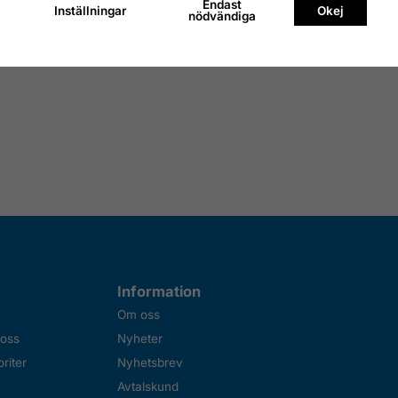
Endast
Inställningar
Okej
nödvändiga
Information
Om oss
 oss
Nyheter
riter
Nyhetsbrev
Avtalskund