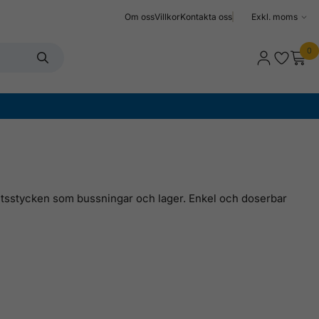
Om oss
Villkor
Kontakta oss
Välj
moms
0
betsstycken som bussningar och lager. Enkel och doserbar