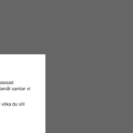
npassad
damål samlar vi
vilka du vill