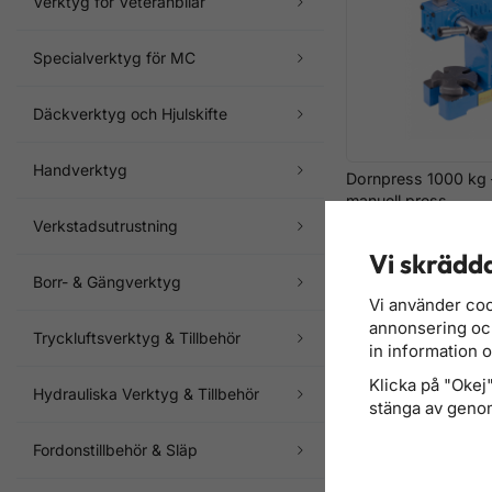
Verktyg för Veteranbilar
Specialverktyg för MC
Däckverktyg och Hjulskifte
Handverktyg
Dornpress 1000 kg –
manuell press
1 196 kr
Verkstadsutrustning
1 356 kr
Finns i lager
Vi skrädda
Borr- & Gängverktyg
Vi använder coo
annonsering och 
Tryckluftsverktyg & Tillbehör
in information 
Klicka på "Okej" 
Hydrauliska Verktyg & Tillbehör
stänga av genom
Fordonstillbehör & Släp