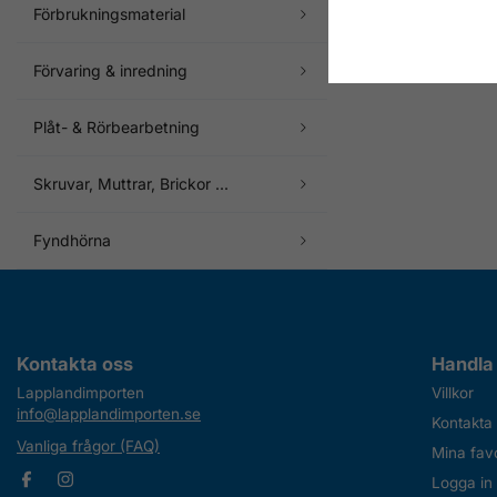
Förbrukningsmaterial
Förvaring & inredning
Plåt- & Rörbearbetning
Skruvar, Muttrar, Brickor ...
Fyndhörna
Kontakta oss
Handla
Lapplandimporten
Villkor
info@lapplandimporten.se
Kontakta
Vanliga frågor (FAQ)
Mina favo
Logga in