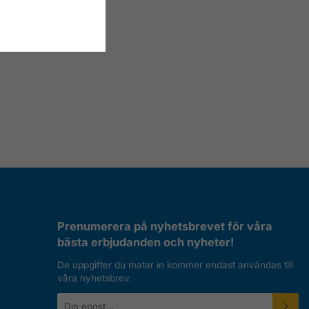
Prenumerera på nyhetsbrevet för våra
bästa erbjudanden och nyheter!
De uppgifter du matar in kommer endast användas till
våra nyhetsbrev.
E-