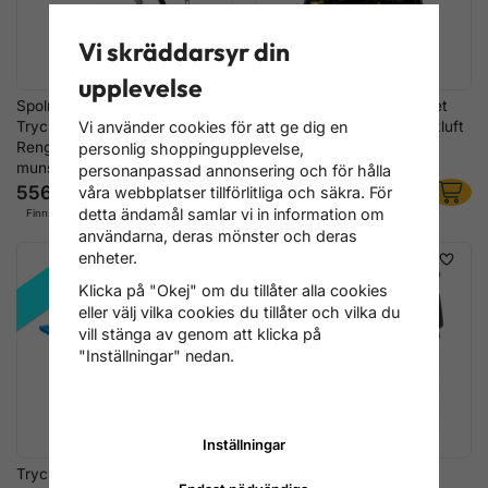
Vi skräddarsyr din
upplevelse
Spolningspistol Kylsystem
Spolnings- & Rengöringsset
Tryckluft & Vatten –
Kylsystem 12 delar – Tryckluft
Vi använder cookies för att ge dig en
Rengöringspistol med 5-stegs
& Vatten Spolverktyg
personlig shoppingupplevelse,
munstycke
personanpassad annonsering och för hålla
556 kr
4 796 kr
våra webbplatser tillförlitliga och säkra. För
detta ändamål samlar vi in information om
Finns i lager
Finns i lager
användarna, deras mönster och deras
enheter.
REA!
Klicka på "Okej" om du tillåter alla cookies
eller välj vilka cookies du tillåter och vilka du
vill stänga av genom att klicka på
"Inställningar" nedan.
Inställningar
Tryckluftsdriven Skumpistol 1L
Twister Cleaning Gun