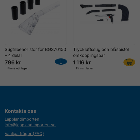
Sugtillbehör stor för BGS70150
Tryckluftssug och blåspistol
– 4 delar
omkopplingsbar
796 kr
1 116 kr
Finns ej i lager
Finns i lager
Kontakta oss
Lapplandimporten
info@lapplandimporten.se
Vanliga frågor (FAQ)