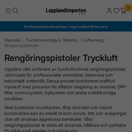
0
Professionella bilverktyg i hög kvalitet till bra pris
Startsida
/
Tryckluftsverktyg & Tillbehör
/
Luftverktyg
/
Rengöringspistoler
Rengöringspistoler Tryckluft
Upptäck vårt sortiment av tryckluftsdrivna rengöringspistoler,
utformade för professionella verkstäder, bilservice och
industriellt underhåll. Dessa pistoler kombinerar kraftfull
tryckluft med precision för effektiv rengöring av motorer, DPF-
filter, bromssystem, kylsystem och andra svåråtkomliga
områden.
Med justerbara munstycken, lång räckvidd och robust
konstruktion kan du enkelt ta bort smuts, fett och avlagringar
utan att använda aggressiva kemikalier. Våra
rengöringspistoler är enkla att använda, hållbara och perfekta
för både små detaljer och större ytor.