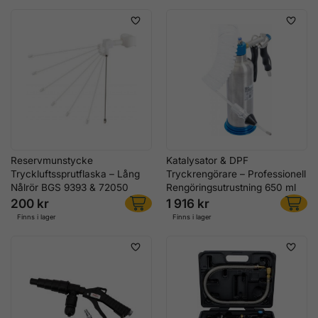
Reservmunstycke
Katalysator & DPF
Tryckluftssprutflaska – Lång
Tryckrengörare – Professionell
Nålrör BGS 9393 & 72050
Rengöringsutrustning 650 ml
200 kr
1 916 kr
Finns i lager
Finns i lager