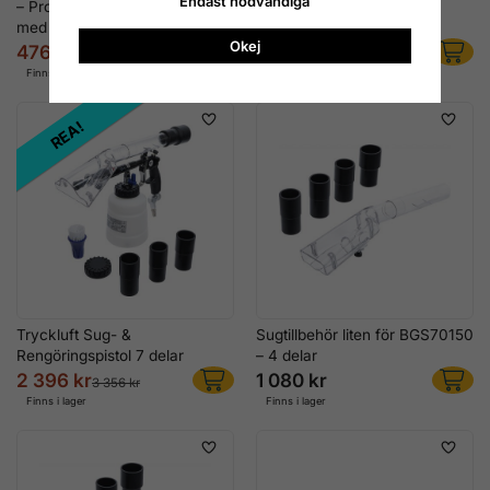
Endast nödvändiga
– Professionell rengöringspistol
Rengöringspistol
med justerbart skum
Okej
476 kr
2 716 kr
796 kr
Finns i lager
Finns i lager
REA!
Tryckluft Sug- &
Sugtillbehör liten för BGS70150
Rengöringspistol 7 delar
– 4 delar
2 396 kr
1 080 kr
3 356 kr
Finns i lager
Finns i lager