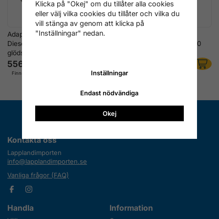
Klicka på "Okej" om du tillåter alla cookies
eller välj vilka cookies du tillåter och vilka du
vill stänga av genom att klicka på
"Inställningar" nedan.
Adapter M9x1,0 100 mm –
Kompressionstest &
Diesel kompressionstest
Tryckförlustadapter M9x1,0
glödstift
556 kr
588 kr
Inställningar
Finns ej i lager
Finns i lager
Endast nödvändiga
Okej
Kontakta oss
Lapplandimporten
info@lapplandimporten.se
Vanliga frågor (FAQ)
Handla
Information