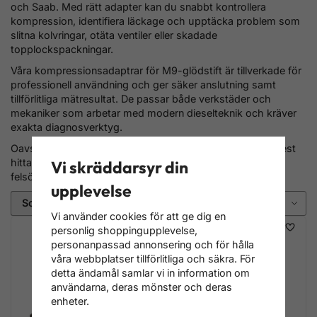
och Saab. Med rätt adapter kan du snabbt kontrollera
kompression, identifiera läckage och upptäcka problem som
slitna kolvringar, otäta ventiler eller skadade
topplockspackningar.
Våra kompressionsadaptrar för M9-glödstift är tillverkade för
professionell användning och ger säker anslutning samt
tillförlitliga mätresultat. De passar både verkstäder och
mekaniker som arbetar med modern dieselteknik och kräver
exakta diagnosverktyg.
Oavsett om du utför kompressionstest eller tryckförlusttest
hittar du här rätt M9-adapter för effektiv och noggrann
Vi skräddarsyr din
felsökning av dieselmotorer.
upplevelse
Sortering
Vi använder cookies för att ge dig en
personlig shoppingupplevelse,
personanpassad annonsering och för hålla
våra webbplatser tillförlitliga och säkra. För
detta ändamål samlar vi in information om
användarna, deras mönster och deras
enheter.