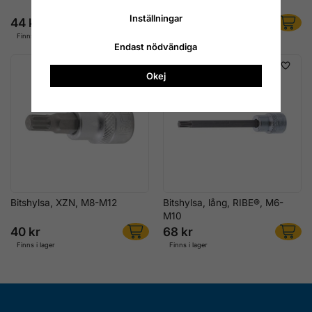
T55
Inställningar
44 kr
44 kr
Finns i lager
Finns i lager
Endast nödvändiga
Okej
Bitshylsa, XZN, M8-M12
Bitshylsa, lång, RIBE®, M6-
M10
40 kr
68 kr
Finns i lager
Finns i lager