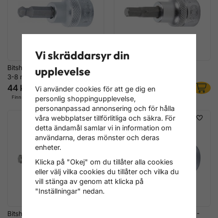
Vi skräddarsyr din
Bitshylsa, Insex m. kulhuvud,
Bitshylsa, Insex i tum,
upplevelse
3-8 mm
1/8"-3/8"
44 kr
44 kr
Vi använder cookies för att ge dig en
Finns i lager
Finns i lager
personlig shoppingupplevelse,
personanpassad annonsering och för hålla
våra webbplatser tillförlitliga och säkra. För
detta ändamål samlar vi in information om
användarna, deras mönster och deras
enheter.
Klicka på "Okej" om du tillåter alla cookies
eller välj vilka cookies du tillåter och vilka du
vill stänga av genom att klicka på
"Inställningar" nedan.
Bitshylsa, Torx, T10-T60
Bitshylsa, Torx m. hål, T20-