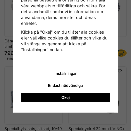
våra webbplatser tillförlitliga och säkra. För
detta ändamål samlar vi in information om
användarna, deras mönster och deras
enheter.
Klicka på "Okej" om du tillåter alla cookies
eller välj vilka cookies du tillåter och vilka du
Gängsnitt M20x1,5 – NOx- och
Reservkedja för Avgasrör-
vill stänga av genom att klicka på
lambdasonder
Kedjekapare 250 mm
"Inställningar" nedan.
796 kr
876 kr
Finns i lager
Finns i lager
Inställningar
Endast nödvändiga
Okej
Specialhyls-sats, slitsad, 10-19
Specialnyckel 22 mm för NOx-