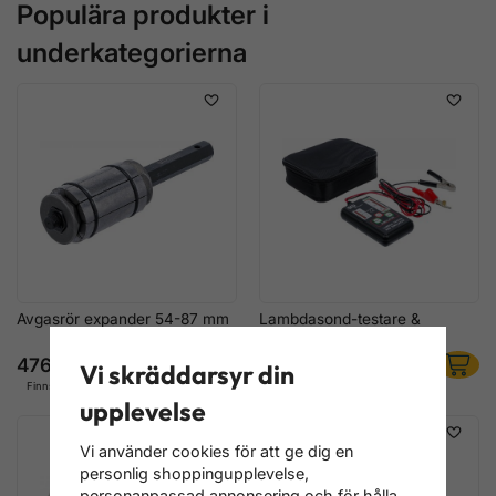
Populära produkter i
underkategorierna
Avgasrör expander 54-87 mm
Lambdasond-testare &
simulator
476 kr
1 516 kr
Vi skräddarsyr din
Finns i lager
Finns i lager
upplevelse
Vi använder cookies för att ge dig en
personlig shoppingupplevelse,
personanpassad annonsering och för hålla