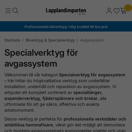
0
Professionella bilverktyg i hög kvalitet till bra pris
Startsida
/
Bilverktyg & Specialverktyg
/
Avgassystem
Specialverktyg för
avgassystem
Välkommen till vår kategori
Specialverktyg för avgassystem
– här hittar du högkvalitativa verktyg som underlättar
installation, underhåll och reparation av avgassystem. Vi
erbjuder ett komplett sortiment av
specialtänger,
expanderverktyg, fjäderspännare och krokar
, alla
utformade för att ge säkra, effektiva och exakta
arbetsmoment.
Dessa verktyg är perfekta för
professionella verkstäder och
ambitiösa hemmafixare
, vilket gör det möjligt att demontera
och montera avgassystemets komponenter snabbt och utan