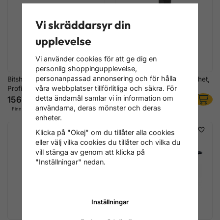
Vi skräddarsyr din
upplevelse
Vi använder cookies för att ge dig en
personlig shoppingupplevelse,
personanpassad annonsering och för hålla
Bitshylsa BMW Topplock E-
Mall för Oljeinsprutningsenhet,
våra webbplatser tillförlitliga och säkra. För
Profil E12 150 mm
som OEM 118510
detta ändamål samlar vi in information om
156 kr
1 356 kr
användarna, deras mönster och deras
Finns i lager
Finns i lager
enheter.
Klicka på "Okej" om du tillåter alla cookies
eller välj vilka cookies du tillåter och vilka du
vill stänga av genom att klicka på
"Inställningar" nedan.
Inställningar