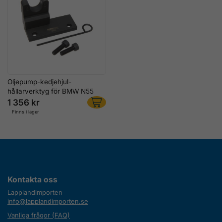
Oljepump-kedjehjul-
hållarverktyg för BMW N55
1 356 kr
Finns i lager
Kontakta oss
Lapplandimporten
info@lapplandimporten.se
Vanliga frågor (FAQ)