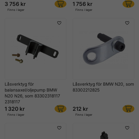
3 756 kr
1 756 kr
Finns i lager
Finns i lager
Låsverktyg för
Låsverktyg för BMW N20, som
balansaxel/oljepump BMW
83302212825
N20 N26, som 83302318117
2318117
1 320 kr
212 kr
Finns i lager
Finns i lager