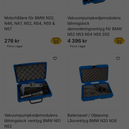
Motorhållare för BMW N20,
Vakuumpumpkedjemodulens
N46, N47, N52, N54, N55 &
tätningslock
N57
demonteringverktyg för BMW
N52 N53 N54 N55 S55
276 kr
4 396 kr
Finns i lager
Finns i lager
Vakuumpumpkedjemodulens
Balansaxel / Oljepump
tätningslock verktyg BMW N51
Låsverktyg BMW N20 N26
N52