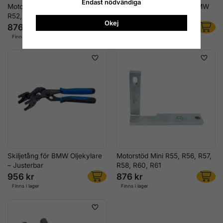
Endast nödvändiga
Motorstöd Mini Cooper R50,
Vattenpumpshållare för BMW
R52, R53
M60, M62, M62TU
Okej
876 kr
628 kr
Finns i lager
Finns i lager
Skiljetång för BMW Oljekylare
Motorstöd Mini R55, R56, R57,
– Justerbar
R58, R60, R61
956 kr
876 kr
Finns i lager
Finns i lager