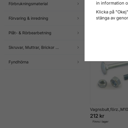
in information 
Förbrukningsmaterial
Klicka på "Okej" 
Vagnsbult,förz.,M5
stänga av genom
Förvaring & inredning
120 kr
Finns i lager
Plåt- & Rörbearbetning
Skruvar, Muttrar, Brickor ...
Fyndhörna
Vagnsbult,förz.,M
212 kr
Finns i lager