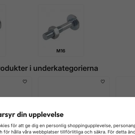
M16
odukter i underkategorierna
rsyr din upplevelse
kies för att ge dig en personlig shoppingupplevelse, persona
för hålla våra webbplatser tillförlitliga och säkra. För detta än