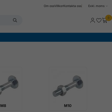
Om oss
Villkor
Kontakta oss
Välj
moms
0
M8
M10