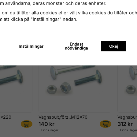
om användarna, deras mönster och deras enheter.
om du tillåter alla cookies eller välj vilka cookies du tillåter och 
x60
Vagnsbult,förz.,M6x100
Vagnsbul
 att klicka på "Inställningar" nedan.
108 kr
136 kr
Finns i lager
Finns i lage
Endast
Inställningar
Okej
nödvändiga
10x220
Vagnsbult,förz.,M12x70
Vagnsbul
140 kr
312 kr
Finns i lager
Finns i lage