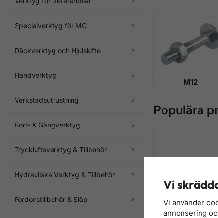
Verktyg för Veteranbilar
Specialverktyg för MC
Däckverktyg och Hjulskifte
Handverktyg
M12
Verkstadsutrustning
Populära pr
Borr- & Gängverktyg
Tryckluftsverktyg & Tillbehör
Hydrauliska Verktyg & Tillbehör
Vi skrädda
Fordonstillbehör & Släp
Vi använder coo
annonsering och 