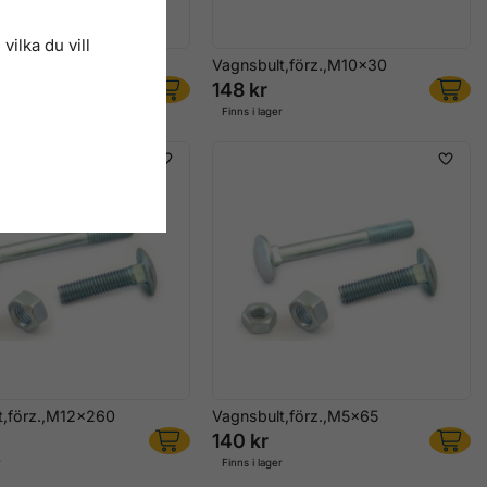
vilka du vill
t,förz.,M8x65
Vagnsbult,förz.,M10x30
148 kr
r
Finns i lager
t,förz.,M12x260
Vagnsbult,förz.,M5x65
140 kr
r
Finns i lager