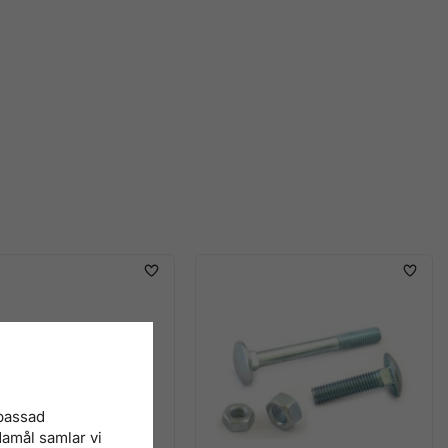
npassad
damål samlar vi