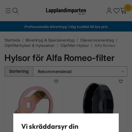
0
Professionella bilverktyg i hög kvalitet till bra pris
Startsida
/
Bilverktyg & Specialverktyg
/
Oljeserviceverktyg
/
Oljefilterhylsor & Hylssatser
/
Oljefilter-Hylsor
/
Alfa Romeo
Hylsor för Alfa Romeo-filter
Sortering
Vi skräddarsyr din