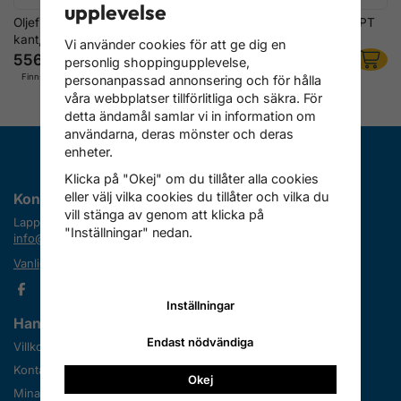
upplevelse
Oljefilter hylsa 74,5 mm, 8-
Oljefilterhylsa 95 mm – 15 PT
kant, Alfa, Fiat, Lancia
för Ford, GM m.fl.
Vi använder cookies för att ge dig en
556 kr
124 kr
personlig shoppingupplevelse,
Finns i lager
Finns i lager
personanpassad annonsering och för hålla
våra webbplatser tillförlitliga och säkra. För
detta ändamål samlar vi in information om
användarna, deras mönster och deras
enheter.
Klicka på "Okej" om du tillåter alla cookies
eller välj vilka cookies du tillåter och vilka du
Kontakta oss
vill stänga av genom att klicka på
Lapplandimporten
"Inställningar" nedan.
info@lapplandimporten.se
Vanliga frågor (FAQ)
Inställningar
Handla
Information
Endast nödvändiga
Villkor
Om oss
Kontakta oss
Nyheter
Okej
Mina favoriter
Nyhetsbrev