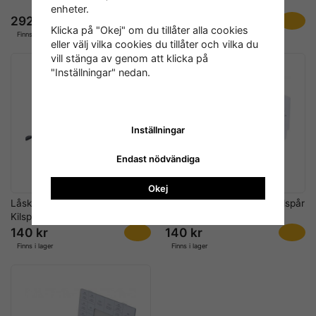
sortimentslåda
enheter.
292 kr
292 kr
Klicka på "Okej" om du tillåter alla cookies
Finns i lager
Finns i lager
eller välj vilka cookies du tillåter och vilka du
vill stänga av genom att klicka på
"Inställningar" nedan.
Inställningar
Endast nödvändiga
Okej
Låskil Sortiment 80 delar –
Kil Sortiment 60 delar – Kilspår
Kilspår i kolstål S45
för axel/nav i kolstål C45
140 kr
140 kr
Finns i lager
Finns i lager