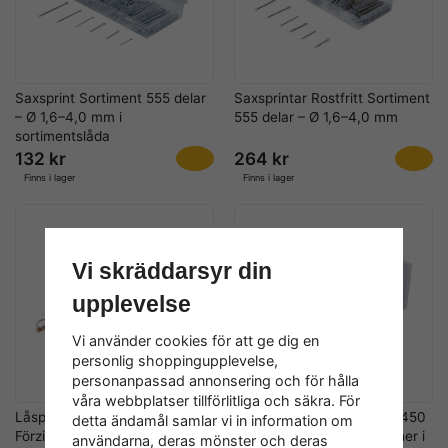
Saxsprint Sortiment 555 delar
Saxsprintar Rostfritt Sortiment
– Ø 1,6–4,0 mm i
555 delar – Ø 1,6–4,0 mm
sortimentslåda
132 kr
264 kr
Finns i lager
Finns i lager
Vi skräddarsyr din
upplevelse
Vi använder cookies för att ge dig en
personlig shoppingupplevelse,
personanpassad annonsering och för hålla
våra webbplatser tillförlitliga och säkra. För
Låspinnar Sortiment 50 delar –
Låsfjäderpinne Sortiment 450
detta ändamål samlar vi in information om
Förzinkade i sortimentslåda
delar – Standarddimensioner i
användarna, deras mönster och deras