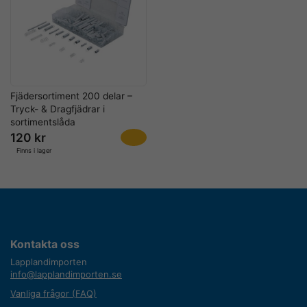
Fjädersortiment 200 delar –
Tryck- & Dragfjädrar i
sortimentslåda
120 kr
Finns i lager
Kontakta oss
Lapplandimporten
info@lapplandimporten.se
Vanliga frågor (FAQ)