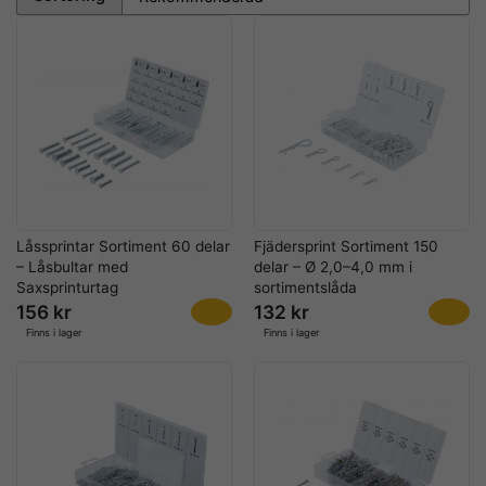
Låssprintar Sortiment 60 delar
Fjädersprint Sortiment 150
– Låsbultar med
delar – Ø 2,0–4,0 mm i
Saxsprinturtag
sortimentslåda
156 kr
132 kr
Finns i lager
Finns i lager