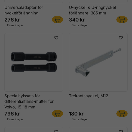
Universaladapter för
U-nyckel & U-ringnyckel
nyckelförlängning
förlängare, 385 mm
276 kr
340 kr
Finns i lager
Finns i lager
Specialhylssats för
Trekantsnyckel, M12
differentialfläns-mutter för
Volvo, 15-18 mm
796 kr
180 kr
Finns i lager
Finns i lager