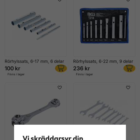
Rörhylssats, 6-17 mm, 6 delar
Rörhylssats, 6-22 mm, 9 delar
100 kr
236 kr
Finns i lager
Finns i lager
Vi skräddarsyr din