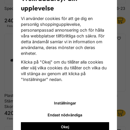
upplevelse
Specialnyckel 8-i-1 12–19 mm
U-Nyckelsats, extra tunn, 6-23
mm, 7 delar
Vi använder cookies för att ge dig en
240 kr
356 kr
personlig shoppingupplevelse,
Finns i lager
Finns i lager
personanpassad annonsering och för hålla
våra webbplatser tillförlitliga och säkra. För
detta ändamål samlar vi in information om
användarna, deras mönster och deras
enheter.
Klicka på "Okej" om du tillåter alla cookies
eller välj vilka cookies du tillåter och vilka du
vill stänga av genom att klicka på
"Inställningar" nedan.
Plast Dubbel Ringnyckel &
Lednyckelsats 8–19 mm, 6
Stämjärnssats 5 delar –
delar
Inställningar
Skonsam för Klassiska Bilar
420 kr
796 kr
Endast nödvändiga
Finns i lager
Finns i lager
Okej