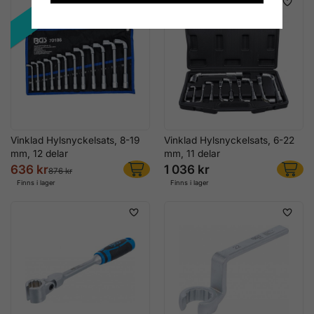
REA!
Vinklad Hylsnyckelsats, 8-19
Vinklad Hylsnyckelsats, 6-22
mm, 12 delar
mm, 11 delar
636 kr
1 036 kr
876 kr
Finns i lager
Finns i lager