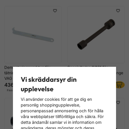
Demonteringsverktyg för
Specialhylsa 9/16" för
tätningsring växellåda som
kardanaxel Land Rover Range
Vi skräddarsyr din
VAG 681
Rover
436 kr
396 kr
upplevelse
Finns i lager
Finns i lager
Vi använder cookies för att ge dig en
personlig shoppingupplevelse,
personanpassad annonsering och för hålla
våra webbplatser tillförlitliga och säkra. För
detta ändamål samlar vi in information om
användarna, deras mönster och deras