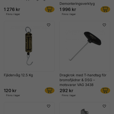
Demonteringsverktyg
1 276 kr
1 996 kr
Finns i lager
Finns i lager
Fjädervåg 12.5 Kg
Dragkrok med T-handtag för
bromsfjädrar & DSG –
motsvarar VAG 3438
120 kr
292 kr
Finns i lager
Finns i lager