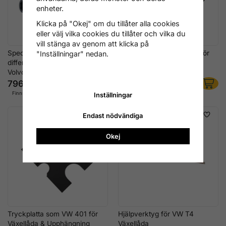
enheter.
Klicka på "Okej" om du tillåter alla cookies
eller välj vilka cookies du tillåter och vilka du
vill stänga av genom att klicka på
Specialhylssats för
Tryckplatta som VW 402 för
"Inställningar" nedan.
differentialfläns-mutter för
Växellåda & Upphängning
Volvo, 15-18 mm
796 kr
1 276 kr
Finns i lager
Finns i lager
Inställningar
Endast nödvändiga
Okej
Tryckplatta som VW 401 för
Hjälpverktyg för VW T4
Växellåda & Upphängning
Växellåda