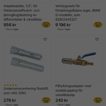
Adapterplatta, 1/2", för
Verktygssats för
friktionskoefficient- och
fördelningslådans lager, BMW
jämngångstestning av
G-modeller, som
differentialer & växellådor
83302445327
956 kr
9 196 kr
Finns i lager
Finns i lager
Påfyllningsadapter med
Underramscentrering fäststift,
snabbkoppling för
som VAG 3393
växellådsolja
276 kr
240 kr
Finns i lager
Finns i lager