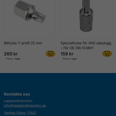
Bithylsa T-profil 22 mm
Specialhylsa för VAG oljeplugg
– För OE 06L103801
260 kr
156 kr
Finns i lager
Finns i lager
Kontakta oss
Lapplandimporten
info@lapplandimporten.se
Vanliga frågor (FAQ)