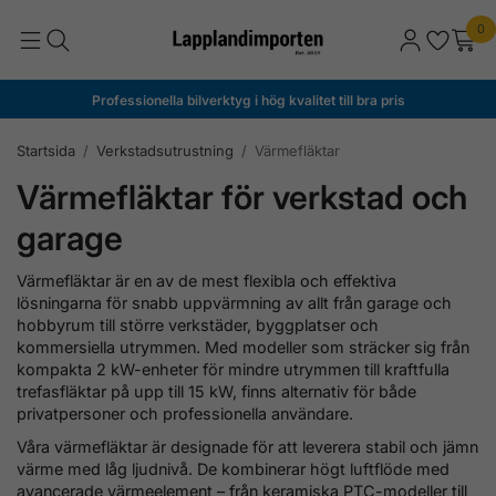
0
Professionella bilverktyg i hög kvalitet till bra pris
Startsida
/
Verkstadsutrustning
/
Värmefläktar
Värmefläktar för verkstad och
garage
Värmefläktar är en av de mest flexibla och effektiva
lösningarna för snabb uppvärmning av allt från garage och
hobbyrum till större verkstäder, byggplatser och
kommersiella utrymmen. Med modeller som sträcker sig från
kompakta 2 kW-enheter för mindre utrymmen till kraftfulla
trefasfläktar på upp till 15 kW, finns alternativ för både
privatpersoner och professionella användare.
Våra värmefläktar är designade för att leverera stabil och jämn
värme med låg ljudnivå. De kombinerar högt luftflöde med
avancerade värmeelement – från keramiska PTC-modeller till