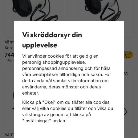
Vi skräddarsyr din
Värmefläkt 2 kW 220V –
Värmefläkt 3 kW 220V –
upplevelse
Keramisk PTC
Keramisk PTC
744 kr
1 276 kr
Vi använder cookies för att ge dig en
Finns i lager
Finns i lager
personlig shoppingupplevelse,
personanpassad annonsering och för hålla
våra webbplatser tillförlitliga och säkra. För
detta ändamål samlar vi in information om
användarna, deras mönster och deras
enheter.
Klicka på "Okej" om du tillåter alla cookies
eller välj vilka cookies du tillåter och vilka du
vill stänga av genom att klicka på
"Inställningar" nedan.
Värmefläkt 5 kW 380V –
Värmefläkt 9 kW 380V –