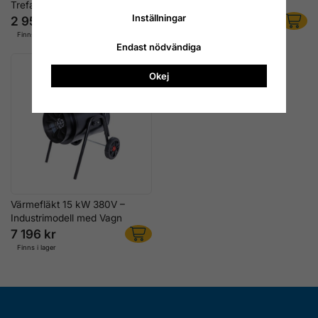
Trefas Industrimodell
Trefas Industrimodell
Inställningar
2 956 kr
4 636 kr
Finns i lager
Finns i lager
Endast nödvändiga
Okej
Värmefläkt 15 kW 380V –
Industrimodell med Vagn
7 196 kr
Finns i lager