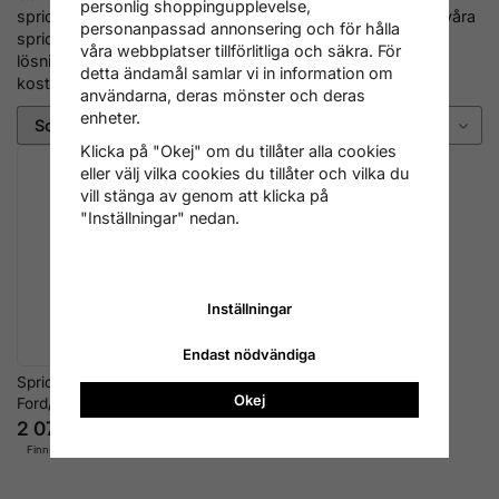
personlig shoppingupplevelse,
spridarbyte eller omfattande motorrenoveringar erbjuder våra
personanpassad annonsering och för hålla
spridarutdragare för Lincoln en säker och professionell
våra webbplatser tillförlitliga och säkra. För
lösning som förenklar arbetet och minskar risken för
detta ändamål samlar vi in information om
kostsamma följdskador.
användarna, deras mönster och deras
enheter.
Sortering
Klicka på "Okej" om du tillåter alla cookies
eller välj vilka cookies du tillåter och vilka du
vill stänga av genom att klicka på
"Inställningar" nedan.
Inställningar
Endast nödvändiga
Spridarurdragare
Okej
Ford/Volvo/Lincoln EcoBoost
2 076 kr
Finns i lager