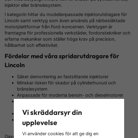
injektor eller bränslesystem.
I kategorin hittar du modellanpassade injektorutdragare för
Lincoln samt verktyg som även används på närbesläktade
motorplattformar från Ford-koncernen. Verktygen är
framtagna för professionella verkstäder, fordonstekniker och
erfarna mekaniker som ställer höga krav på precision,
hållbarhet och effektivitet.
Fördelar med våra spridarutdragare för
Lincoln
Säker demontering av fastsittande injektorer
Minskar risken för skador på cylinderhuvud och
bränslesystem
Anpassade för moderna bensin- och dieselmotorer
Professionell kvalitet för verkstad och avancerade
hemmamekaniker
Vi skräddarsyr din
Effektiviserar service, felsökning och reparationer
Utvalda verktyg för Lincoln och Ford-relaterade
upplevelse
motorplattformar
Vi använder cookies för att ge dig en
Oavsett om du arbetar med förebyggande underhåll,