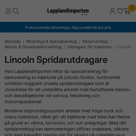
0
Professionella bilverktyg i hög kvalitet till bra pris
Startsida
/
Bilverktyg & Specialverktyg
/
Motorverktyg
/
Bensin & Dieselinjektorverktyg
/
Utdragare för Injektorer
/
Lincoln
Lincoln Spridarutdragare
Hos Lapplandimporten hittar du specialverktyg för
demontering av injektorer på Lincoln-fordon. Sortimentet
omfattar noggrant utvalda spridarutdragare som är
utvecklade för att underlätta arbetet med fastsittande bensin-
och dieselinjektorer vid service, felsökning och
motorreparationer.
Moderna insprutningssystem arbetar med höga tryck och
snäva toleranser, vilket gör att injektorer med tiden kan fastna
på grund av värme, korrosion, sot och avlagringar. Med rätt
spridarverktyg kan demonteringen utföras snabbare, säkrare
och med betydligt mindre risk för skador på cylinderhuvud,