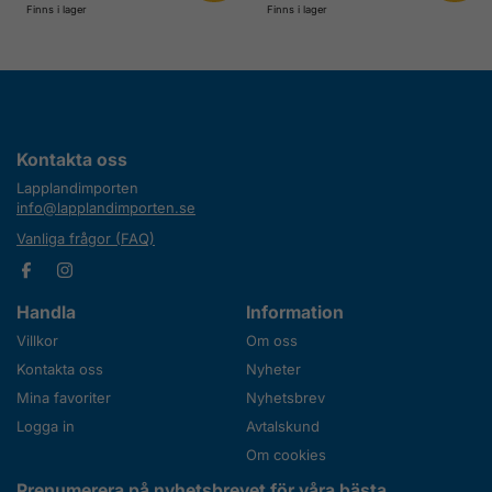
Finns i lager
Finns i lager
Kontakta oss
Lapplandimporten
info@lapplandimporten.se
Vanliga frågor (FAQ)
Handla
Information
Villkor
Om oss
Kontakta oss
Nyheter
Mina favoriter
Nyhetsbrev
Logga in
Avtalskund
Om cookies
Prenumerera på nyhetsbrevet för våra bästa