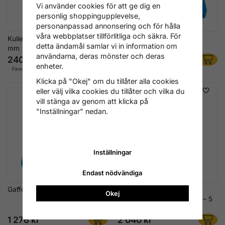
Vi använder cookies för att ge dig en
personlig shoppingupplevelse,
personanpassad annonsering och för hålla
våra webbplatser tillförlitliga och säkra. För
Kulledsavdragare 18 mm x 410
Gaffelkilset med bytbara
detta ändamål samlar vi in information om
mm
gafflar
användarna, deras mönster och deras
240 kr
636 kr
enheter.
Finns i lager
Finns i lager
Klicka på "Okej" om du tillåter alla cookies
eller välj vilka cookies du tillåter och vilka du
vill stänga av genom att klicka på
"Inställningar" nedan.
Inställningar
Endast nödvändiga
Gaffelkilset, 5 delar
Kulledsavdragare-sats för
Okej
luftdriven mejselhammare – 5
delar
1 276 kr
2 040 kr