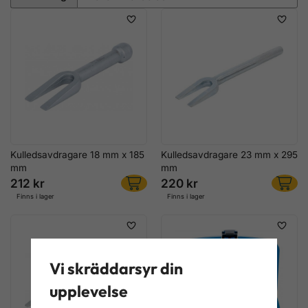
Kulledsavdragare 18 mm x 185
Kulledsavdragare 23 mm x 295
mm
mm
212 kr
220 kr
Finns i lager
Finns i lager
Vi skräddarsyr din
upplevelse