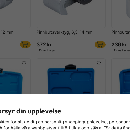
6-12 mm
Pinnbultsverktyg, 6,3-14 mm
Pinnbult
372 kr
236 kr
Finns i lager
Finns i lage
rsyr din upplevelse
kies för att ge dig en personlig shoppingupplevelse, persona
för hålla våra webbplatser tillförlitliga och säkra. För detta än