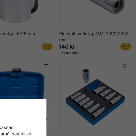
sverktyg, 6-19 mm
Pinnbultsverktyg, 1/4", 2,5/3,0/3,5
mm
140 kr
r
Finns i lager
npassad
damål samlar vi