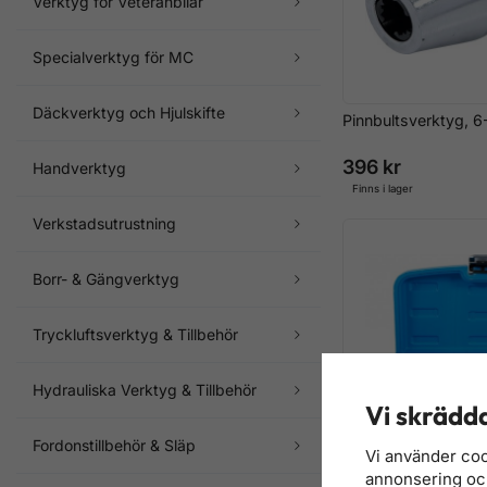
Verktyg för Veteranbilar
Specialverktyg för MC
Däckverktyg och Hjulskifte
Pinnbultsverktyg, 
396 kr
Handverktyg
Finns i lager
Verkstadsutrustning
Borr- & Gängverktyg
Tryckluftsverktyg & Tillbehör
Hydrauliska Verktyg & Tillbehör
Vi skrädda
Fordonstillbehör & Släp
Vi använder coo
annonsering och 