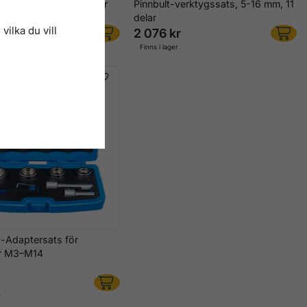
ats för skruvar, muttrar
Pinnbult-verktygssats, 5-16 mm, 11
ltar, 17 delar
delar
vilka du vill
r
2 076 kr
r
Finns i lager
t-Adaptersats för
ar M3–M14
r