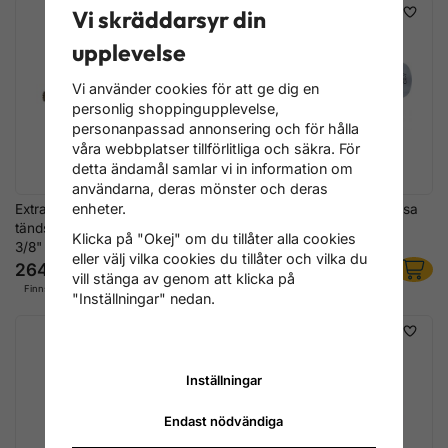
Vi skräddarsyr din
upplevelse
Vi använder cookies för att ge dig en
personlig shoppingupplevelse,
personanpassad annonsering och för hålla
våra webbplatser tillförlitliga och säkra. För
detta ändamål samlar vi in information om
användarna, deras mönster och deras
enheter.
Extra lång magnetisk
Glöd- och tändstifts-ledhylsa
tändstiftshylsa 14 mm 12-kant
6-kant, Extra smal
Klicka på "Okej" om du tillåter alla cookies
3/8"
eller välj vilka cookies du tillåter och vilka du
264 kr
208 kr
vill stänga av genom att klicka på
Finns i lager
Finns i lager
"Inställningar" nedan.
Inställningar
Endast nödvändiga