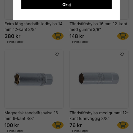
Okej
Extra lång tändstift-ledhylsa 14
Tändstiftshylsa 16 mm 12-kant
mm 12-kant 3/8"
med gummi 3/8"
280 kr
148 kr
Finns i lager
Finns i lager
Magnetisk tändstiftshylsa 16
Tändstiftshylsa med gummi 12-
mm 6-kant 3/8"
kant tunnväggig 3/8"
100 kr
76 kr
Finns i lager
Finns i lager