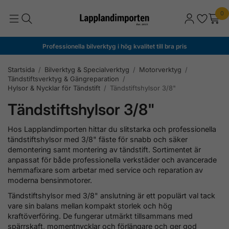
0
Professionella bilverktyg i hög kvalitet till bra pris
Startsida
/
Bilverktyg & Specialverktyg
/
Motorverktyg
/
Tändstiftsverktyg & Gängreparation
/
Hylsor & Nycklar för Tändstift
/
Tändstiftshylsor 3/8"
Tändstiftshylsor 3/8"
Hos
Lapplandimporten
hittar du slitstarka och professionella
tändstiftshylsor med 3/8" fäste för snabb och säker
demontering samt montering av tändstift. Sortimentet är
anpassat för både professionella verkstäder och avancerade
hemmafixare som arbetar med service och reparation av
moderna bensinmotorer.
Tändstiftshylsor med 3/8" anslutning är ett populärt val tack
vare sin balans mellan kompakt storlek och hög
kraftöverföring. De fungerar utmärkt tillsammans med
spärrskaft, momentnycklar och förlängare och ger god