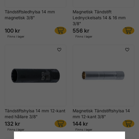
Tändstiftsledhylsa 14 mm
Magnetisk Tändstift
magnetisk 3/8"
Lednyckelsats 14 & 16 mm
3/8"
100 kr
556 kr
Finns i lager
Finns i lager
Tändstiftshylsa 14 mm 12-kant
Magnetisk Tändstiftshylsa 14
med hållare 3/8"
mm 12-kant 3/8"
132 kr
144 kr
Finns i lager
Finns i lager