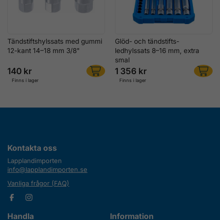
Tändstiftshylssats med gummi
Glöd- och tändstifts-
12-kant 14–18 mm 3/8"
ledhylssats 8–16 mm, extra
smal
140 kr
1 356 kr
Finns i lager
Finns i lager
Kontakta oss
Lapplandimporten
info@lapplandimporten.se
Vanliga frågor (FAQ)
Handla
Information