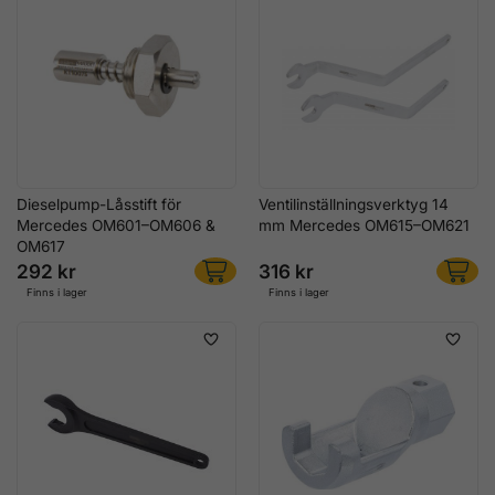
Dieselpump-Låsstift för
Ventilinställningsverktyg 14
Mercedes OM601–OM606 &
mm Mercedes OM615–OM621
OM617
292 kr
316 kr
Finns i lager
Finns i lager