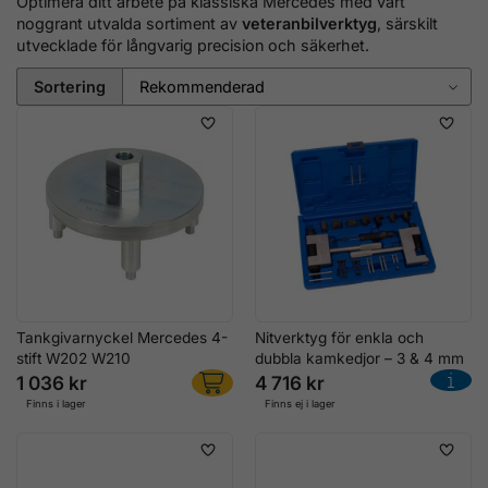
Optimera ditt arbete på klassiska Mercedes med vårt
noggrant utvalda sortiment av
veteranbilverktyg
, särskilt
utvecklade för långvarig precision och säkerhet.
Sortering
Tankgivarnyckel Mercedes 4-
Nitverktyg för enkla och
stift W202 W210
dubbla kamkedjor – 3 & 4 mm
1 036 kr
4 716 kr
Finns i lager
Finns ej i lager