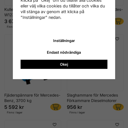
Klicka på "Okej" om du tillåter alla cookies
eller välj vilka cookies du tillåter och vilka du
Kulledsavdragare Mercedes
Fjäderspännare för Mercedes-
vill stänga av genom att klicka på
W123/W126
Benz
"Inställningar" nedan.
3 676 kr
4 236 kr
Finns i lager
Finns i lager
Inställningar
Endast nödvändiga
Okej
Fjäderspännare för Mercedes-
Slaghammare för Mercedes
Benz, 3700 kg
Förkammare Dieselmotorer
5 592 kr
956 kr
Finns i lager
Finns i lager