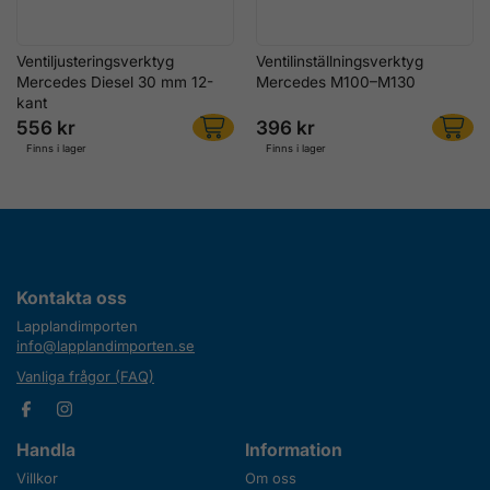
Ventiljusteringsverktyg
Ventilinställningsverktyg
Mercedes Diesel 30 mm 12-
Mercedes M100–M130
kant
556 kr
396 kr
Finns i lager
Finns i lager
Kontakta oss
Lapplandimporten
info@lapplandimporten.se
Vanliga frågor (FAQ)
Handla
Information
Villkor
Om oss