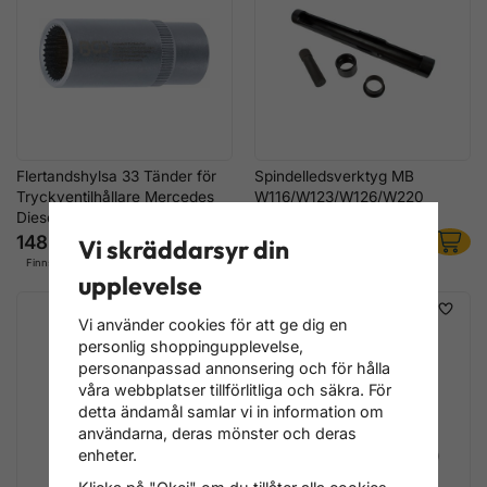
Flertandshylsa 33 Tänder för
Spindelledsverktyg MB
Tryckventilhållare Mercedes
W116/W123/W126/W220
Diesel
148 kr
2 796 kr
Vi skräddarsyr din
Finns i lager
Finns i lager
upplevelse
Vi använder cookies för att ge dig en
personlig shoppingupplevelse,
personanpassad annonsering och för hålla
våra webbplatser tillförlitliga och säkra. För
detta ändamål samlar vi in information om
användarna, deras mönster och deras
enheter.