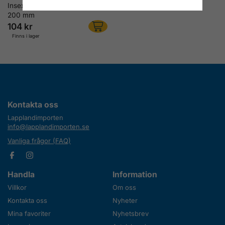
Insexmejsel 8 mm, klinglängd
200 mm
104 kr
Finns i lager
Kontakta oss
Lapplandimporten
info@lapplandimporten.se
Vanliga frågor (FAQ)
Handla
Information
Villkor
Om oss
Kontakta oss
Nyheter
Mina favoriter
Nyhetsbrev