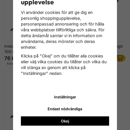
upplevelse
Vi använder cookies för att ge dig en
personlig shoppingupplevelse,
personanpassad annonsering och för hålla
våra webbplatser tillförlitliga och säkra. För
detta ändamål samlar vi in information om
användarna, deras mönster och deras
Insexmejsel 4 mm, klinglängd
Insexmejsel 6 mm, klinglängd
enheter.
100 mm
150 mm
Klicka på "Okej" om du tillåter alla cookies
76 kr
100 kr
eller välj vilka cookies du tillåter och vilka du
Finns i lager
Finns i lager
vill stänga av genom att klicka på
"Inställningar" nedan.
Inställningar
Endast nödvändiga
Okej