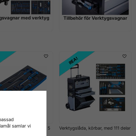
gsvagnar med verktyg
Tillbehör för Verktygsvagnar
!
REA!
npassad
damål samlar vi
sverktyg för vindrutor, 5
Verktygslåda, körbar, med 111 delar