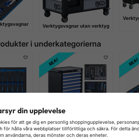
Verkty
erktygsvagnar
Verktygsvagnar utan verktyg
odukter i underkategorierna
REA!
REA
rsyr din upplevelse
kies för att ge dig en personlig shoppingupplevelse, persona
för hålla våra webbplatser tillförlitliga och säkra. För detta än
 27 delar
Verktygsvagn BGS4204 263
Montering
om användarna, deras mönster och deras enheter.
ts 3/3
verktyg
delar