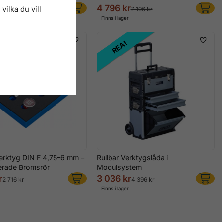
4 796 kr
vilka du vill
 276 kr
7 196 kr
r
Finns i lager
!
REA!
erktyg DIN F 4,75–6 mm –
Rullbar Verktygslåda i
erade Bromsrör
Modulsystem
r
3 036 kr
2 716 kr
4 396 kr
r
Finns i lager