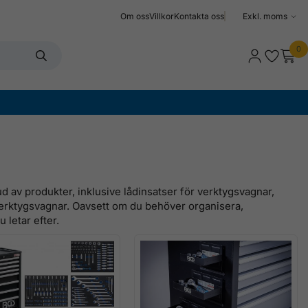
Om oss
Villkor
Kontakta oss
Välj
moms
0
d av produkter, inklusive lådinsatser för verktygsvagnar,
verktygsvagnar. Oavsett om du behöver organisera,
 letar efter.