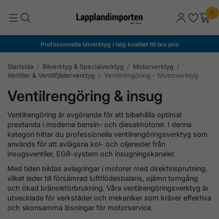
0
Professionella bilverktyg i hög kvalitet till bra pris
Startsida
/
Bilverktyg & Specialverktyg
/
Motorverktyg
/
Ventiler & Ventilfjäderverktyg
/
Ventilrengöring – Motorverktyg
Ventilrengöring & insug
Ventilrengöring är avgörande för att bibehålla optimal
prestanda i moderna bensin- och dieselmotorer. I denna
kategori hittar du professionella ventilrengöringsverktyg som
används för att avlägsna kol- och oljerester från
insugsventiler, EGR-system och insugningskanaler.
Med tiden bildas avlagringar i motorer med direktinsprutning,
vilket leder till försämrad luftflödesbalans, ojämn tomgång
och ökad bränsleförbrukning. Våra ventilrengöringsverktyg är
utvecklade för verkstäder och mekaniker som kräver effektiva
och skonsamma lösningar för motorservice.