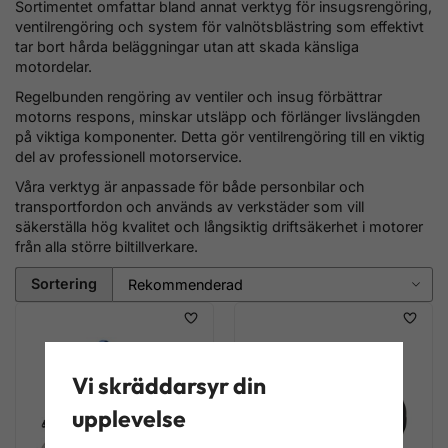
Sortimentet omfattar bland annat verktyg för insugsrengöring,
ventilrengöring och system för valnötsblästring som effektivt
tar bort hårda beläggningar utan att skada känsliga
motordelar.
Regelbunden rengöring av ventiler och insug förbättrar
motorns respons, minskar utsläpp och förlänger livslängden
på viktiga komponenter. Detta gör ventilrengöring till en viktig
del av professionell motorservice.
Våra verktyg är anpassade för både personbilar och
transportfordon och används av verkstäder som vill
säkerställa hög kvalitet och långsiktig driftsäkerhet i motorer
från alla större biltillverkare.
Sortering
Vi skräddarsyr din
upplevelse