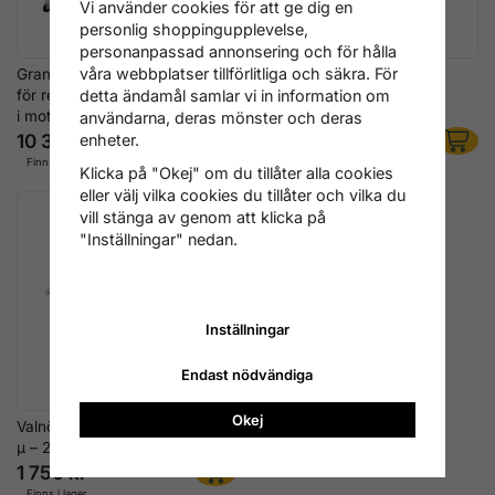
Vi använder cookies för att ge dig en
personlig shoppingupplevelse,
personanpassad annonsering och för hålla
våra webbplatser tillförlitliga och säkra. För
Granulatbläster för valnötsskal,
Expansionssats för
för rengöring av kolavlagringar
Granulatbläster – Stora
detta ändamål samlar vi in information om
i motorn
Öppningar
användarna, deras mönster och deras
10 396 kr
316 kr
enheter.
Finns i lager
Finns i lager
Klicka på "Okej" om du tillåter alla cookies
eller välj vilka cookies du tillåter och vilka du
vill stänga av genom att klicka på
"Inställningar" nedan.
Inställningar
Endast nödvändiga
Okej
Valnötsskalsgranulat 450–800
μ – 25 kg
1 756 kr
Finns i lager