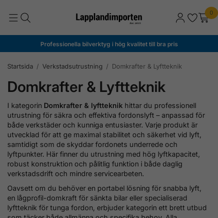
0
Professionella bilverktyg i hög kvalitet till bra pris
Startsida
/
Verkstadsutrustning
/
Domkrafter & Lyftteknik
Domkrafter & Lyftteknik
I kategorin
Domkrafter & lyftteknik
hittar du professionell
utrustning för säkra och effektiva fordonslyft – anpassad för
både verkstäder och kunniga entusiaster. Varje produkt är
utvecklad för att ge maximal stabilitet och säkerhet vid lyft,
samtidigt som de skyddar fordonets underrede och
lyftpunkter. Här finner du utrustning med hög lyftkapacitet,
robust konstruktion och pålitlig funktion i både daglig
verkstadsdrift och mindre servicearbeten.
Oavsett om du behöver en portabel lösning för snabba lyft,
en lågprofil-domkraft för sänkta bilar eller specialiserad
lyftteknik för tunga fordon, erbjuder kategorin ett brett utbud
som täcker både allmänna och specifika behov. Alla