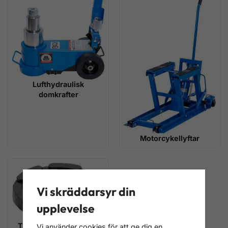
Lufthydraulisk
domkrafter
Motorcykellyftar
Vi skräddarsyr din
upplevelse
Tillbehör för Billyftar &
Vi använder cookies för att ge dig en