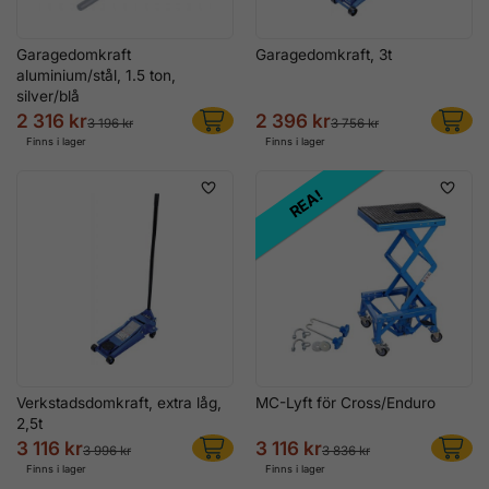
Garagedomkraft
Garagedomkraft, 3t
aluminium/stål, 1.5 ton,
silver/blå
2 316 kr
2 396 kr
3 196 kr
3 756 kr
Finns i lager
Finns i lager
REA!
Verkstadsdomkraft, extra låg,
MC-Lyft för Cross/Enduro
2,5t
3 116 kr
3 116 kr
3 996 kr
3 836 kr
Finns i lager
Finns i lager