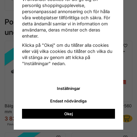
Domkrafter
personlig shoppingupplevelse,
personanpassad annonsering och för hålla
våra webbplatser tillförlitliga och säkra. För
Populära produkter i
detta ändamål samlar vi in information om
användarna, deras mönster och deras
underkategorierna
enheter.
Klicka på "Okej" om du tillåter alla cookies
REA!
REA!
eller välj vilka cookies du tillåter och vilka du
vill stänga av genom att klicka på
"Inställningar" nedan.
Inställningar
Endast nödvändiga
Bälg Domkraft, 2 ton, 140-505
Bälg Domkraft, 2 ton, 200-560
mm
mm, T1813
Okej
3 836 kr
3 196 kr
5 116 kr
3 996 kr
Finns i lager
Finns i lager