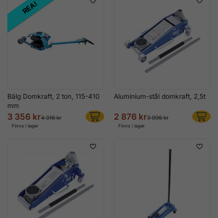
REA!
Bälg Domkraft, 2 ton, 115-410
Aluminium-stål domkraft, 2,5t
mm
3 356 kr
2 876 kr
4 316 kr
3 996 kr
Finns i lager
Finns i lager