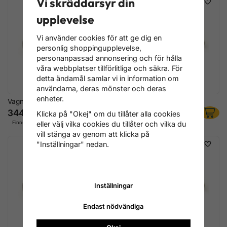
Vi skräddarsyr din
upplevelse
Vi använder cookies för att ge dig en
personlig shoppingupplevelse,
personanpassad annonsering och för hålla
våra webbplatser tillförlitliga och säkra. För
detta ändamål samlar vi in information om
användarna, deras mönster och deras
enheter.
Vagnsbult,A2,M12x110
Vagnsbult,A2,M12x120
344 kr
364 kr
Klicka på "Okej" om du tillåter alla cookies
Finns i lager
Finns i lager
eller välj vilka cookies du tillåter och vilka du
vill stänga av genom att klicka på
"Inställningar" nedan.
Inställningar
Endast nödvändiga