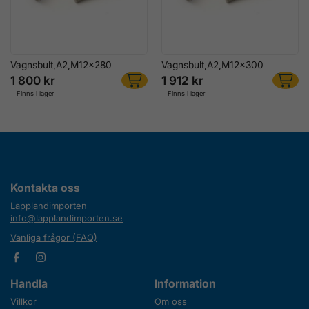
Vagnsbult,A2,M12x280
Vagnsbult,A2,M12x300
1 800 kr
1 912 kr
Finns i lager
Finns i lager
Kontakta oss
Lapplandimporten
info@lapplandimporten.se
Vanliga frågor (FAQ)
Handla
Information
Villkor
Om oss