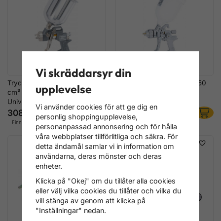
Vi skräddarsyr din
Tryckluft Färgsprutpistol 500
Tryckluft Färgsprutpistol 550
upplevelse
cm³ – Brett
cm³ – Aluminium, Rostfritt
Universalmunstycke
Munstycke
Vi använder cookies för att ge dig en
308 kr
540 kr
personlig shoppingupplevelse,
Finns i lager
Finns i lager
personanpassad annonsering och för hålla
våra webbplatser tillförlitliga och säkra. För
detta ändamål samlar vi in information om
användarna, deras mönster och deras
enheter.
Klicka på "Okej" om du tillåter alla cookies
eller välj vilka cookies du tillåter och vilka du
vill stänga av genom att klicka på
"Inställningar" nedan.