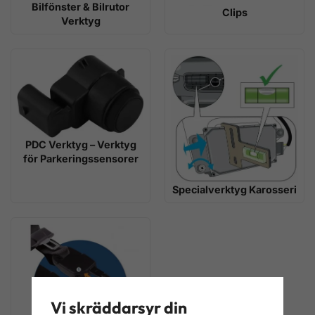
Bilfönster & Bilrutor
Clips
Verktyg
PDC Verktyg – Verktyg
för Parkeringssensorer
Specialverktyg Karosseri
Vi skräddarsyr din