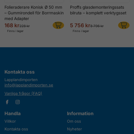
Folieraderare Konisk Ø 50 mm
Proffs glasdemonteringssats
– Gummirondell för Borrmaskin
bilruta – komplett verktygsset
med Adapter
168 kr
5 756 kr
228 kr
8 796 kr
Finns i lager
Finns i lager
Kontakta oss
Lapplandimporten
info@lapplandimporten.se
Vanliga frågor (FAQ)
Handla
Information
Villkor
Om oss
Kontakta oss
Nyheter