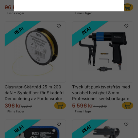
Skoda Seat
96 kr
636 kr
120 kr
1 332 kr
Finns i lager
Finns i lager
REA!
REA!
Glasrutor-Skärtråd 25 m 200
Tryckluft punktsvetsfräs med
daN – Syntetfiber för Skadefri
variabel hastighet 8 mm –
Demontering av Fordonsrutor
Professionell svetsborttagare
396 kr
5 596 kr
528 kr
7 756 kr
Finns i lager
Finns i lager
REA!
REA!