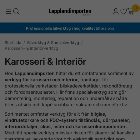
0
Professionella bilverktyg i hög kvalitet till bra pris
Startsida
/
Bilverktyg & Specialverktyg
/
Karosseri- & Interiörverktyg
Karosseri & Interiör
Hos
Lapplandimporten
hittar du ett omfattande sortiment av
verktyg för karosseri och interiör
, framtaget för
professionella verkstäder, bilskadeverkstäder, rekondföretag
och fordonsentusiaster. Här finns specialverktyg som gör
demontering, montering, reparation och underhåll av både
bilens utsida och kupé snabbare, säkrare och mer effektiv.
Sortimentet omfattar verktyg för allt från
bilglas,
vindrutetorkare och PDC-system
till
tändlås, dörrpaneler,
interiördetaljer, clips, lister och karosserikomponenter
.
Med rätt specialverktyg minskar risken för skador på känsliga
plastdetaljer, lackerade ytor och elektronik samtidigt som