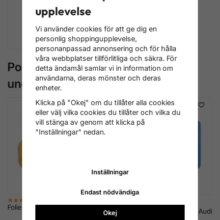
upplevelse
Vi använder cookies för att ge dig en
Specialverktyg för
personlig shoppingupplevelse,
Interiör & Kupé
personanpassad annonsering och för hålla
våra webbplatser tillförlitliga och säkra. För
Populära produkter i
detta ändamål samlar vi in information om
användarna, deras mönster och deras
underkategorierna
enheter.
Klicka på "Okej" om du tillåter alla cookies
REA!
eller välj vilka cookies du tillåter och vilka du
vill stänga av genom att klicka på
"Inställningar" nedan.
Inställningar
Endast nödvändiga
Vindrutetorkare
Folieraderare, Ø 90 mm
reparationssats VAG – VW Audi
Okej