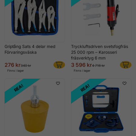
Griptång Sats 4 delar med
Tryckluftsdriven svetsfogfräs
Förvaringsväska
25 000 rpm – Karosseri
fräsverktyg 6 mm
276 kr
3 596 kr
340 kr
4 716 kr
Finns i lager
Finns i lager
REA!
REA!