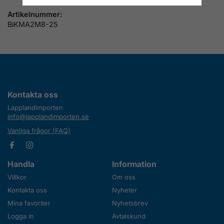
Artikelnummer:
BiKMA2M8-25
Kontakta oss
Lapplandimporten
info@lapplandimporten.se
Vanliga frågor (FAQ)
Handla
Information
Villkor
Om oss
Kontakta oss
Nyheter
Mina favoriter
Nyhetsbrev
Logga in
Avtalskund