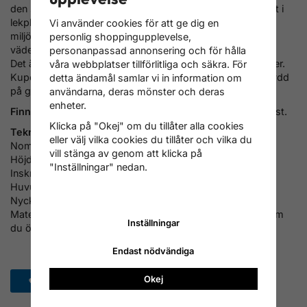
den skarpkantade gängan. Dessa muttrar används särskilt i
lekplats konstruktioner eller träkonstruktioner i offentliga
Vi använder cookies för att ge dig en
miljöer. Den stängda muttern skyddar också gängan från
personlig shoppingupplevelse,
väder och vind eller skador.
personanpassad annonsering och för hålla
Det är också ett mycket elegant sätt att fästa komponenter.
våra webbplatser tillförlitliga och säkra. För
Kupolmuttrar används speciellt på balkonger eller vindskydd
detta ändamål samlar vi in information om
på grund av deras utseende.
användarna, deras mönster och deras
enheter.
Finns att välja förpackning med:
25 st., 100 st. eller 200 st.
Klicka på "Okej" om du tillåter alla cookies
Tekniska Specifikationer:
eller välj vilka cookies du tillåter och vilka du
Nominell Ø d: M8
vill stänga av genom att klicka på
Höjd h: 15 mm
"Inställningar" nedan.
Inskruvningsdjup t: 10 mm
Huvud Ø dk: 12,5 mm
Nyckelstorlek s: 13
Materialkvalitet: Rostfritt Stål A2 ( kontakt oss för priser om
Inställningar
du önskar rostfritt A4 )
Endast nödvändiga
Okej
Spara som favorit