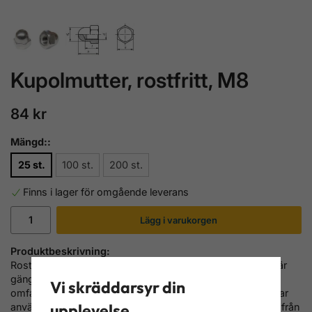
Kupolmutter, rostfritt, M8
84 kr
Mängd::
25 st.
100 st.
200 st.
Finns i lager för omgående leverans
Lägg i varukorgen
Produktbeskrivning:
Rostfritt Kupolmuttrar
M8
enligt DIN 1587 används ofta där
gängan behöver skyddas särskilt. Denna typ av muttrar
Vi skräddarsyr din
omfattas inte av någon ISO-standard. Dessa slutna muttrar
upplevelse
används också där människor eller djur behöver skyddas från