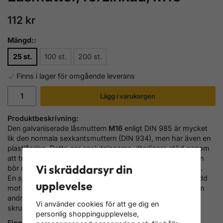
112 kr
Mängd::
25 st.
100 st.
200 st.
Finns i lager för omgående leverans
Lägg i varukorgen
Produktbeskrivning:
Den galvaniserade låsmuttern
M16
enligt DIN 985 är mycket
lik den normala sexkantsmuttern (DIN 934), men har även en
plastlåsring. Detta ger anslutningarna ytterligare stöd genom
att trycka på skruvgängan. Men efter att ha lossat muttern
Vi skräddarsyr din
bör du undvika att använda samma mutter en andra gång.
En självlåsande mutter (även kallad stoppmutter) ger skydd
upplevelse
mot att lossna utan att kräva ett annat maskinelement som
andra skruvlåsanordningar och utan att behöva bearbeta
Vi använder cookies för att ge dig en
skruvgängan.
personlig shoppingupplevelse,
Finns att välja förpackning med:
25 st., 100 st. eller 200