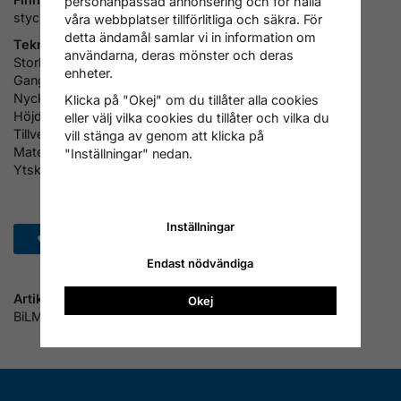
personanpassad annonsering och för hålla
stycken
våra webbplatser tillförlitliga och säkra. För
detta ändamål samlar vi in information om
Tekniska specifikatoner:
användarna, deras mönster och deras
Storlek: M16
enheter.
Ganga: metrisk, standard
Nyckelstorlek: 24
Klicka på "Okej" om du tillåter alla cookies
Höjd: 16 mm
eller välj vilka cookies du tillåter och vilka du
Tillverkad. enl. DIN 985
vill stänga av genom att klicka på
Materialkvalitet: Stål (Kl. 6-8)
"Inställningar" nedan.
Ytskydd: förzinkad
Inställningar
Spara som favorit
Endast nödvändiga
Artikelnummer:
Okej
BiLMznM16-25