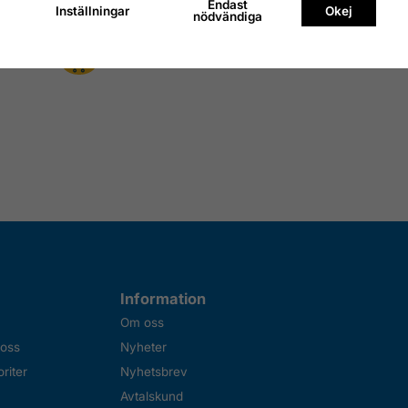
Endast
Inställningar
Okej
nödvändiga
Information
Om oss
 oss
Nyheter
riter
Nyhetsbrev
Avtalskund