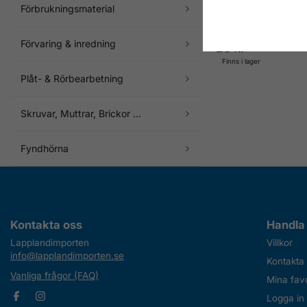
Förbrukningsmaterial
Bits för Torx, TX20
Förvaring & inredning
28 kr
Finns i lager
Plåt- & Rörbearbetning
Skruvar, Muttrar, Brickor ...
Fyndhörna
Kontakta oss
Handla
Lapplandimporten
Villkor
info@lapplandimporten.se
Kontakta
Vanliga frågor (FAQ)
Mina favo
Logga in