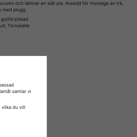
skruven och lämnar en slät yta. Avsedd för montage av trä,
h med plugg.
, gulförzinkad
ud, Torxskalle
npassad
damål samlar vi
vilka du vill