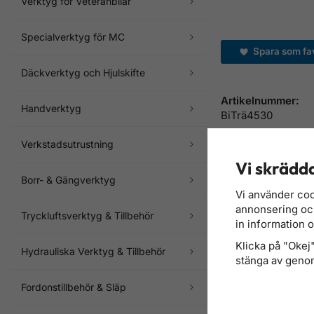
Verktyg för Veteranbilar
Specialverktyg för MC
Spara som fav
Däckverktyg och Hjulskifte
Artikelnummer:
Handverktyg
BiTrä4530
Verkstadsutrustning
Rekommende
Vi skrädda
Borr- & Gängverktyg
Vi använder coo
annonsering och 
Tryckluftsverktyg & Tillbehör
in information 
Klicka på "Okej" 
Hydrauliska Verktyg & Tillbehör
stänga av genom
Fordonstillbehör & Släp