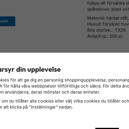
hjälpa att försänka 
spånskivor, plast oc
Material: härdat stål
orit
Huvud: försänkt huv
Bits storlek.: TX25
Antal/Frp.: 200 st.
rade tillbehör till denna produkt
rsyr din upplevelse
kies för att ge dig en personlig shoppingupplevelse, persona
för hålla våra webbplatser tillförlitliga och säkra. För detta än
om användarna, deras mönster och deras enheter.
om du tillåter alla cookies eller välj vilka cookies du tillåter och 
 att klicka på "Inställningar" nedan.