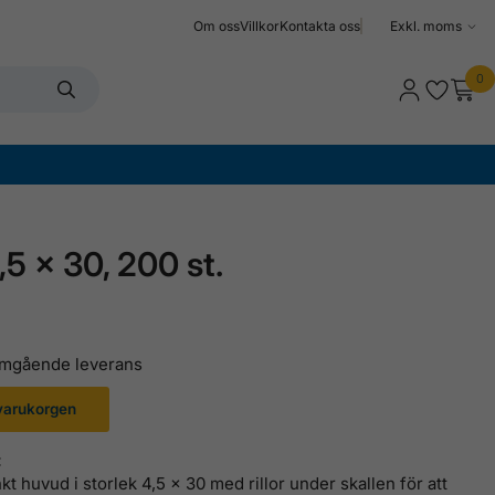
Om oss
Villkor
Kontakta oss
Välj
moms
0
,5 x 30, 200 st.
 omgående leverans
 varukorgen
:
t huvud i storlek 4,5 x 30 med rillor under skallen för att