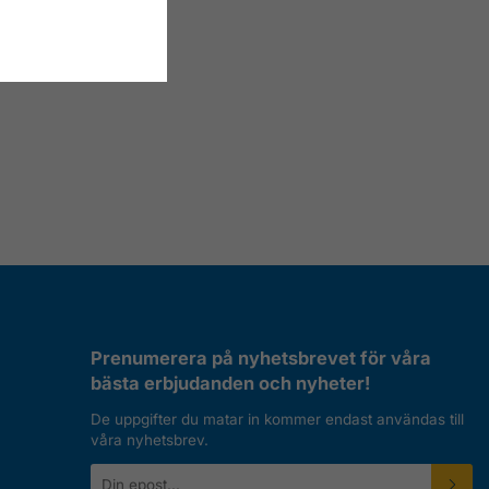
Prenumerera på nyhetsbrevet för våra
bästa erbjudanden och nyheter!
De uppgifter du matar in kommer endast användas till
våra nyhetsbrev.
E-