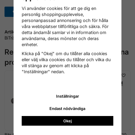
Vi använder cookies för att ge dig en
Spara som favorit
personlig shoppingupplevelse,
personanpassad annonsering och för hålla
våra webbplatser tillförlitliga och säkra. För
Artikelnummer:
detta ändamål samlar vi in information om
BiTräA2-3535
användarna, deras mönster och deras
enheter.
Rekommenderade tillbehör till denna
Klicka på "Okej" om du tillåter alla cookies
eller välj vilka cookies du tillåter och vilka du
produkt
vill stänga av genom att klicka på
"Inställningar" nedan.
Inställningar
Endast nödvändiga
Okej
Bits för Torx, TX10
Bits Wera, rostfritt, torx, TX10