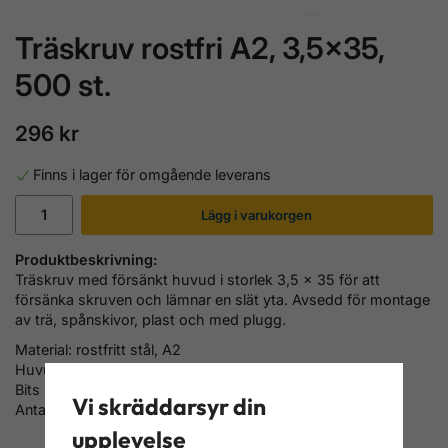
Träskruv rostfri A2, 3,5x35,
500 st.
296 kr
Finns i lager för omgående leverans
Lägg i varukorgen
Produktbeskrivning:
Träskruv med försänkt huvud i storlek 3,5 x 35 för att
försänka skruven och lämnar en slät yta. Avsedd för montage
av trä, spånskivor, plast och med plugg.
Material: rostfritt stål, A2
Huvud: försänkt huvud, Torxskalle
Bits storlek.: TX10
Vi skräddarsyr din
Antal/Frp.: 500 st.
upplevelse