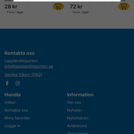
28 kr
72 kr
Finns i lager
Finns i lager
Kontakta oss
Lapplandimporten
info@lapplandimporten.se
Vanliga frågor (FAQ)
Handla
Information
Villkor
Om oss
Kontakta oss
Nyheter
Mina favoriter
Nyhetsbrev
Logga in
Avtalskund
Om cookies