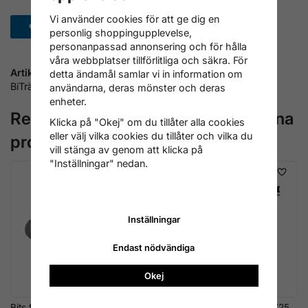
Vi använder cookies för att ge dig en
Spara som favorit
personlig shoppingupplevelse,
personanpassad annonsering och för hålla
våra webbplatser tillförlitliga och säkra. För
Artikelnummer:
detta ändamål samlar vi in information om
BiTräA2-0680
användarna, deras mönster och deras
enheter.
Rekommenderade tillbehör till denna
Klicka på "Okej" om du tillåter alla cookies
eller välj vilka cookies du tillåter och vilka du
produkt
vill stänga av genom att klicka på
"Inställningar" nedan.
Inställningar
Endast nödvändiga
Okej
Bits för Torx, TX25
Bits Wera, rostfritt, torx, TX25