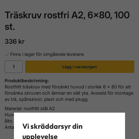
Träskruv rostfri A2, 6x80, 100
st.
336 kr
Finns i lager för omgående leverans
Lägg i varukorgen
Produktbeskrivning:
Rostfritt träskruv med försänkt huvud i storlek 6 x 80 för att
försänka skruven och lämnar en slät yta. Avsedd för montage
av trä, spånskivor, plast och med plugg.
Material: rostfritt stål A2
Huvud: försänkt huvud, Torxskalle
Bits storlek.: TX25
Vi skräddarsyr din
Antal/Frp.: 100 st.
upplevelse