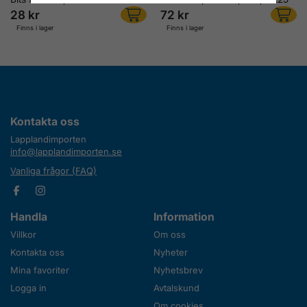
28 kr
72 kr
Finns i lager
Finns i lager
Kontakta oss
Lapplandimporten
info@lapplandimporten.se
Vanliga frågor (FAQ)
Handla
Information
Villkor
Om oss
Kontakta oss
Nyheter
Mina favoriter
Nyhetsbrev
Logga in
Avtalskund
Om cookies