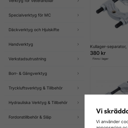
Verktyg för Veteranbilar
Specialverktyg för MC
Däckverktyg och Hjulskifte
Handverktyg
Kullager-separator
380 kr
Verkstadsutrustning
Finns i lager
Borr- & Gängverktyg
Tryckluftsverktyg & Tillbehör
Hydrauliska Verktyg & Tillbehör
Vi skrädda
Fordonstillbehör & Släp
Vi använder coo
annonsering och 