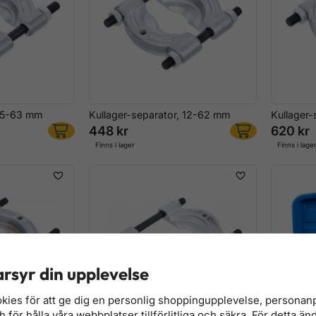
, 5-63 mm
Kullager-separator, 12-62 mm
Kullager
448 kr
620 kr
Finns i lager
Finns i lage
rsyr din upplevelse
kies för att ge dig en personlig shoppingupplevelse, persona
för hålla våra webbplatser tillförlitliga och säkra. För detta än