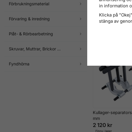
Förbrukningsmaterial
in information 
Kullager-separator
Klicka på "Okej" 
Förvaring & inredning
stänga av genom
1 516 kr
Finns i lager
Plåt- & Rörbearbetning
Skruvar, Muttrar, Brickor ...
Fyndhörna
Kullager-separator
mm
2 120 kr
Finns i lager