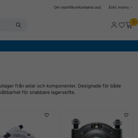
Om oss
Villkor
Kontakta oss
Välj
moms
0
kullager från axlar och komponenter. Designade för både
llbarhet för snabbare lagerskifte.