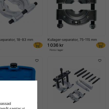
-separator, 18-83 mm
Kullager-separator, 75-115 mm
1 036 kr
r
Finns i lager
npassad
damål samlar vi