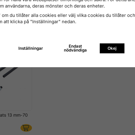
om användarna, deras mönster och deras enheter.
, 29-168 mm
Kullager-separator, 39-225 mm
Avdragars
om du tillåter alla cookies eller välj vilka cookies du tillåter och 
med Kulh
 att klicka på "Inställningar" nedan.
3 860 kr
636 kr
Finns i lager
Finns i lage
Endast
Inställningar
Okej
nödvändiga
sats 13 mm-70