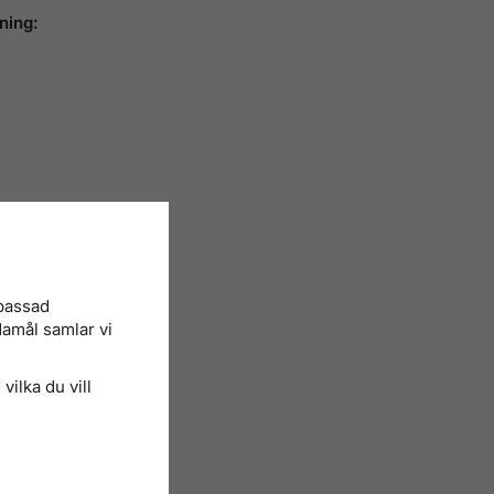
ning:
npassad
damål samlar vi
vilka du vill