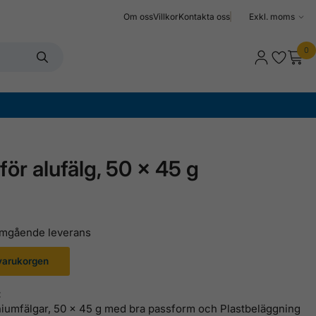
Om oss
Villkor
Kontakta oss
Välj
moms
0
för alufälg, 50 x 45 g
 omgående leverans
 varukorgen
:
iniumfälgar, 50 x 45 g med bra passform och Plastbeläggning