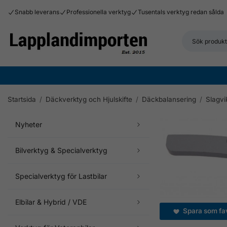
Snabb leverans
Professionella verktyg
Tusentals verktyg redan sålda
Startsida
/
Däckverktyg och Hjulskifte
/
Däckbalansering
/
Slagvik
Nyheter
Bilverktyg & Specialverktyg
Specialverktyg för Lastbilar
Elbilar & Hybrid / VDE
Spara som fav