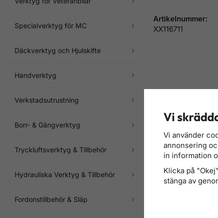
Verktyg för Veteranbilar
Artikelnummer:
Specialverktyg för MC
XX116711
Däckverktyg och Hjulskifte
Handverktyg
Verkstadsutrustning
Vi skrädda
Borr- & Gängverktyg
Vi använder coo
annonsering och 
Tryckluftsverktyg & Tillbehör
in information 
Klicka på "Okej" 
Hydrauliska Verktyg & Tillbehör
stänga av genom
Fordonstillbehör & Släp