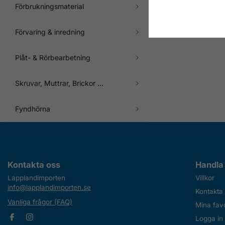
Förbrukningsmaterial
Förvaring & inredning
Plåt- & Rörbearbetning
Skruvar, Muttrar, Brickor ...
Fyndhörna
Kontakta oss
Handla
Lapplandimporten
Villkor
info@lapplandimporten.se
Kontakta
Vanliga frågor (FAQ)
Mina favo
Logga in