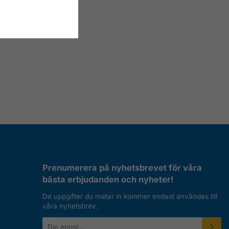
Prenumerera på nyhetsbrevet för våra
bästa erbjudanden och nyheter!
De uppgifter du matar in kommer endast användas till
våra nyhetsbrev.
E-