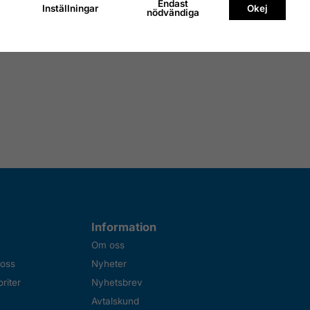
Endast
Inställningar
Okej
nödvändiga
Information
Om oss
 oss
Nyheter
riter
Nyhetsbrev
Avtalskund