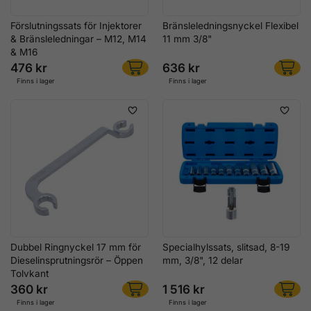
Förslutningssats för Injektorer
Bränsleledningsnyckel Flexibel
& Bränsleledningar – M12, M14
11 mm 3/8"
& M16
476 kr
636 kr
Finns i lager
Finns i lager
Dubbel Ringnyckel 17 mm för
Specialhylssats, slitsad, 8-19
Dieselinsprutningsrör – Öppen
mm, 3/8", 12 delar
Tolvkant
360 kr
1 516 kr
Finns i lager
Finns i lager