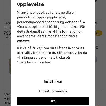
upplevelse
Vi använder cookies för att ge dig en
personlig shoppingupplevelse,
personanpassad annonsering och för hålla
Ledningsnyckelsats 14, 17 & 19
Bränslelednings-Nyckelsats
våra webbplatser tillförlitliga och säkra. För
mm för Dieselinsprutningsrör
BMW 2-delar
detta ändamål samlar vi in information om
796 kr
380 kr
användarna, deras mönster och deras
Finns i lager
Finns i lager
enheter.
Klicka på "Okej" om du tillåter alla cookies
eller välj vilka cookies du tillåter och vilka du
vill stänga av genom att klicka på
"Inställningar" nedan.
Inställningar
Endast nödvändiga
Bränsleledningsverktyg för
Hylsa 14 mm för BMW
Mini Cooper JCW N14/N18 –
Insprutningsrör – 1/2"
Okej
OEM 130250
Specialhylsa Diesel