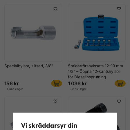
Specialhylsor, slitsad, 3/8"
Spridarrörshylssats 12–19 mm
1/2" – Öppna 12-kantshylsor
för Dieselinsprutning
156 kr
1 036 kr
Finns i lager
Finns i lager
Vi skräddarsyr din