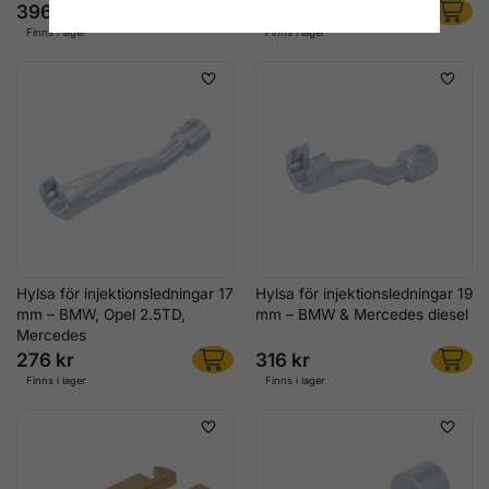
396 kr
316 kr
Finns i lager
Finns i lager
Hylsa för injektionsledningar 17
Hylsa för injektionsledningar 19
mm – BMW, Opel 2.5TD,
mm – BMW & Mercedes diesel
Mercedes
276 kr
316 kr
Finns i lager
Finns i lager