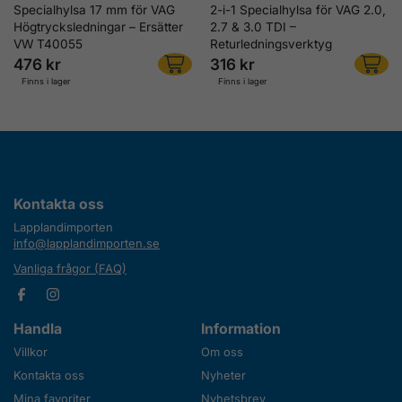
Specialhylsa 17 mm för VAG
2-i-1 Specialhylsa för VAG 2.0,
Högtrycksledningar – Ersätter
2.7 & 3.0 TDI –
VW T40055
Returledningsverktyg
476 kr
316 kr
Finns i lager
Finns i lager
Kontakta oss
Lapplandimporten
info@lapplandimporten.se
Vanliga frågor (FAQ)
Handla
Information
Villkor
Om oss
Kontakta oss
Nyheter
Mina favoriter
Nyhetsbrev