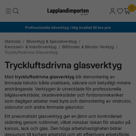
0
Professionella bilverktyg i hög kvalitet till bra pris
Startsida
/
Bilverktyg & Specialverktyg
/
Karosseri- & Interiörverktyg
/
Bilfönster & Bilrutor Verktyg
/
Tryckluftsdrivna Glasverktyg
Tryckluftsdrivna glasverktyg
Med
tryckluftsdrivna glasverktyg
blir demontering av
limmade bilrutor både snabbare, säkrare och betydligt mindre
ansträngande. Verktygen är utvecklade för professionella
bilglasverkstäder, skadeverkstäder och fordonsmekaniker
som dagligen arbetar med byte och demontering av vindrutor,
sidorutor och andra limmade glasrutor.
Ett pneumatiskt glasverktyg ger en jämn och kontrollerad
skärning genom rutlimmet, vilket minskar risken för skador på
kaross, lack och glas. Den höga arbetshastigheten bidrar
dessutom till kortare arbetstid och ett effektivare arbetsflöde,