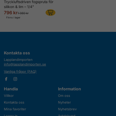
Tryckluftsdriven fogspruta för
silikon & lim – 1/4"
796 kr
1 080 kr
Finns i lager
Kontakta oss
Lapplandimporten
info@lapplandimporten.se
Vanliga frågor (FAQ)
Handla
Information
Villkor
Om oss
Kontakta oss
Nyheter
Mina favoriter
Nyhetsbrev
Logga in
Avtalskund