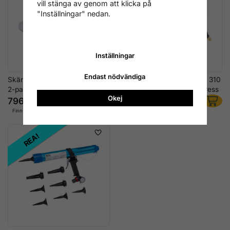
vill stänga av genom att klicka på
"Inställningar" nedan.
Inställningar
Endast nödvändiga
Skärkniv halvrund 2×36 mm,
Tryckluftsdriven fogspruta 310
2-pack
ml – Professionell patronpress
Okej
796 kr
876 kr
Finns i lager
Finns i lager
REA!