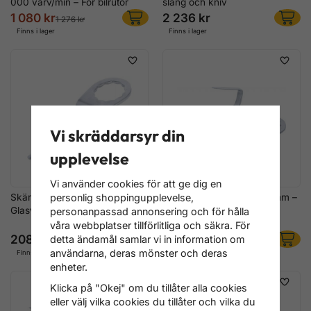
000 varv/min – För bilrutor
slang och kniv
1 080 kr
2 236 kr
1 276 kr
Finns i lager
Finns i lager
Vi skräddarsyr din
upplevelse
Vi använder cookies för att ge dig en
Skärkniv Rak 52×1 mm
Skärkniv halvrund 2x24 mm –
personlig shoppingupplevelse,
Glasverktyg
2-pack reservblad för
personanpassad annonsering och för hålla
bilglasverktyg
våra webbplatser tillförlitliga och säkra. För
208 kr
680 kr
detta ändamål samlar vi in information om
användarna, deras mönster och deras
Finns i lager
Finns i lager
enheter.
Klicka på "Okej" om du tillåter alla cookies
eller välj vilka cookies du tillåter och vilka du