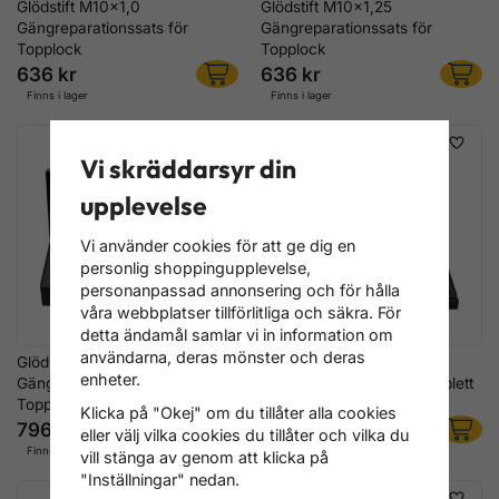
Glödstift M10x1,0
Glödstift M10x1,25
Gängreparationssats för
Gängreparationssats för
Topplock
Topplock
636 kr
636 kr
Finns i lager
Finns i lager
Vi skräddarsyr din
upplevelse
Vi använder cookies för att ge dig en
personlig shoppingupplevelse,
personanpassad annonsering och för hålla
våra webbplatser tillförlitliga och säkra. För
detta ändamål samlar vi in information om
användarna, deras mönster och deras
Glödstift M12x1,25
Glödstift M8–M12
enheter.
Gängreparationssats för
Gängreparationssats Komplett
Topplock
Klicka på "Okej" om du tillåter alla cookies
796 kr
2 716 kr
eller välj vilka cookies du tillåter och vilka du
Finns i lager
Finns i lager
vill stänga av genom att klicka på
"Inställningar" nedan.