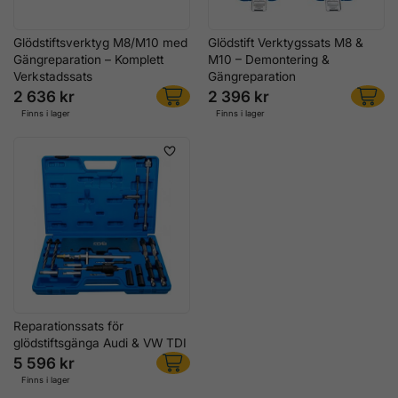
Glödstiftsverktyg M8/M10 med
Glödstift Verktygssats M8 &
Gängreparation – Komplett
M10 – Demontering &
Verkstadssats
Gängreparation
2 636 kr
2 396 kr
Finns i lager
Finns i lager
Reparationssats för
glödstiftsgänga Audi & VW TDI
5 596 kr
Finns i lager