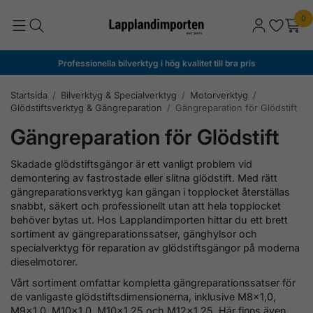
0
Professionella bilverktyg i hög kvalitet till bra pris
Startsida
/
Bilverktyg & Specialverktyg
/
Motorverktyg
/
Glödstiftsverktyg & Gängreparation
/
Gängreparation för Glödstift
Gängreparation för Glödstift
Skadade glödstiftsgängor är ett vanligt problem vid
demontering av fastrostade eller slitna glödstift. Med rätt
gängreparationsverktyg kan gängan i topplocket återställas
snabbt, säkert och professionellt utan att hela topplocket
behöver bytas ut. Hos Lapplandimporten hittar du ett brett
sortiment av gängreparationssatser, gänghylsor och
specialverktyg för reparation av glödstiftsgängor på moderna
dieselmotorer.
Vårt sortiment omfattar kompletta gängreparationssatser för
de vanligaste glödstiftsdimensionerna, inklusive M8x1,0,
M9x1,0, M10x1,0, M10x1,25 och M12x1,25. Här finns även