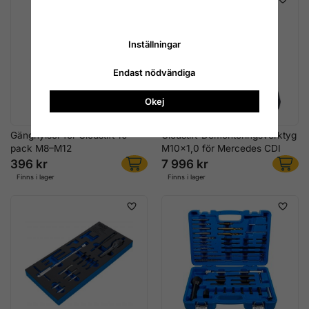
Inställningar
Endast nödvändiga
Okej
Gänghylsor för Glödstift 10-
Glödstift-Demonteringsverktyg
pack M8–M12
M10x1,0 för Mercedes CDI
396 kr
7 996 kr
Finns i lager
Finns i lager