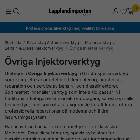
0
Professionella bilverktyg i hög kvalitet till bra pris
Startsida
/
Bilverktyg & Specialverktyg
/
Motorverktyg
/
Bensin & Dieselinjektorverktyg
/
Övriga Injektor Verktyg
Övriga Injektorverktyg
I kategorin
Övriga Injektorverktyg
hittar du specialverktyg
som kompletterar arbetet med demontering, montering,
reparation och service av bensin- och dieselinjektorer.
Sortimentet innehåller verktyg som inte alltid passar in i
traditionella kategorier som injektorutdragare, sätesfräsar eller
testverktyg, men som ofta är avgörande för att kunna utföra
professionella reparationer på moderna och äldre
insprutningssystem.
Här finns bland annat förkammarehylsor för klassiska
Mercedes-Benz dieselmotorer, specialhylssatser för
dieselinsprutningssystem, injektorhylsor för demontering av