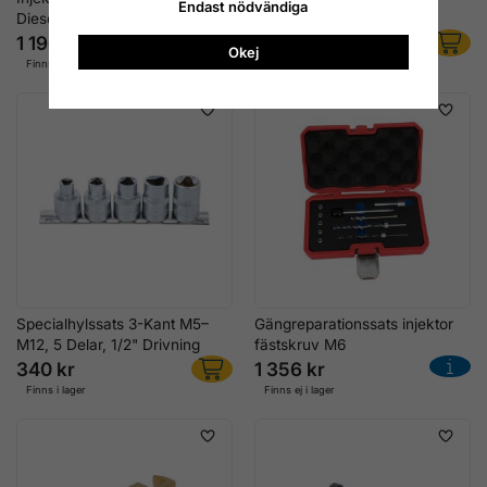
Endast nödvändiga
Diesel
Common Rail
1 196 kr
796 kr
Okej
Finns i lager
Finns i lager
Specialhylssats 3-Kant M5–
Gängreparationssats injektor
M12, 5 Delar, 1/2" Drivning
fästskruv M6
340 kr
1 356 kr
Finns i lager
Finns ej i lager