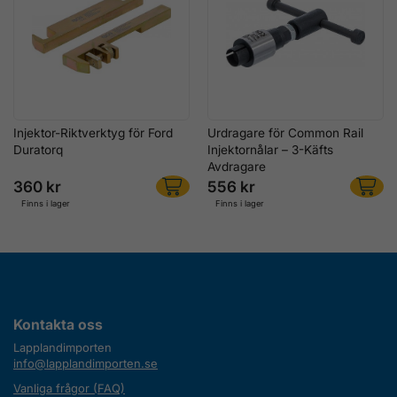
Injektor-Riktverktyg för Ford
Urdragare för Common Rail
Duratorq
Injektornålar – 3-Käfts
Avdragare
360 kr
556 kr
Finns i lager
Finns i lager
Kontakta oss
Lapplandimporten
info@lapplandimporten.se
Vanliga frågor (FAQ)