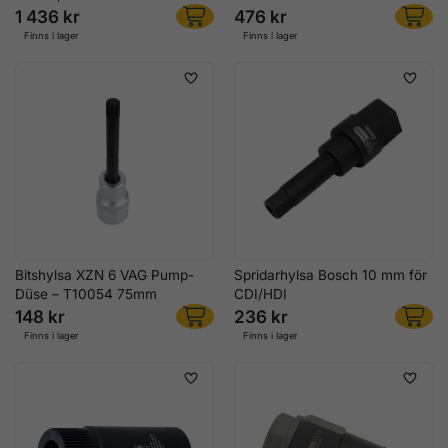
1 436 kr
476 kr
Finns i lager
Finns i lager
Bitshylsa XZN 6 VAG Pump-
Spridarhylsa Bosch 10 mm för
Düse – T10054 75mm
CDI/HDI
148 kr
236 kr
Finns i lager
Finns i lager