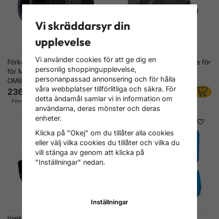
Vi skräddarsyr din
upplevelse
Vi använder cookies för att ge dig en
Förkammare-Hylsa 58 Tänder
Förkammare-Låsringshylsa för
personlig shoppingupplevelse,
för Mercedes-Benz OM601–
Mercedes OM615–OM636
personanpassad annonsering och för hålla
OM662 Dieselmotorer
Dieselmotorer
våra webbplatser tillförlitliga och säkra. För
236 kr
516 kr
detta ändamål samlar vi in information om
Finns i lager
Finns i lager
användarna, deras mönster och deras
enheter.
Klicka på "Okej" om du tillåter alla cookies
eller välj vilka cookies du tillåter och vilka du
vill stänga av genom att klicka på
"Inställningar" nedan.
Inställningar
Injektorhylssats 25–30 mm för
Injektor-reparationssats