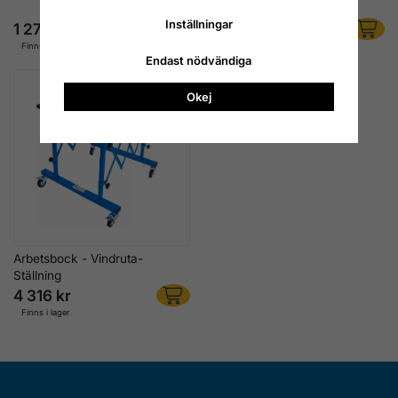
sugplattor
Inställningar
1 276 kr
1 356 kr
Finns i lager
Finns i lager
Endast nödvändiga
Okej
Arbetsbock - Vindruta-
Ställning
4 316 kr
Finns i lager