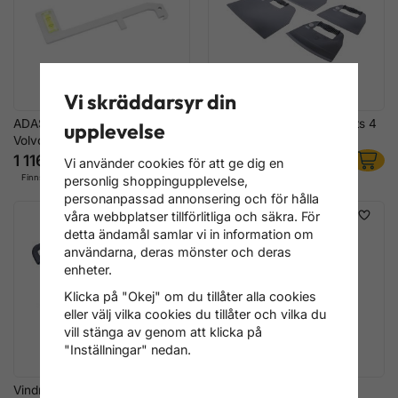
Vi skräddarsyr din
ADAS kamera-inställningsmall
Instrumentbräd-Skyddssats 4
upplevelse
Volvo, som 9997529
delar
1 116 kr
796 kr
Vi använder cookies för att ge dig en
Finns i lager
Finns i lager
personlig shoppingupplevelse,
personanpassad annonsering och för hålla
våra webbplatser tillförlitliga och säkra. För
detta ändamål samlar vi in information om
användarna, deras mönster och deras
enheter.
Klicka på "Okej" om du tillåter alla cookies
eller välj vilka cookies du tillåter och vilka du
vill stänga av genom att klicka på
"Inställningar" nedan.
Vindruta-Ställning
Vindruta-Ställning med