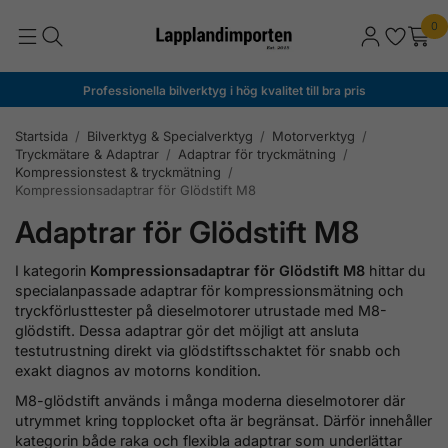
0
Professionella bilverktyg i hög kvalitet till bra pris
Startsida
/
Bilverktyg & Specialverktyg
/
Motorverktyg
/
Tryckmätare & Adaptrar
/
Adaptrar för tryckmätning
/
Kompressionstest & tryckmätning
/
Kompressionsadaptrar för Glödstift M8
Adaptrar för Glödstift M8
I kategorin
Kompressionsadaptrar för Glödstift M8
hittar du
specialanpassade adaptrar för kompressionsmätning och
tryckförlusttester på dieselmotorer utrustade med M8-
glödstift. Dessa adaptrar gör det möjligt att ansluta
testutrustning direkt via glödstiftsschaktet för snabb och
exakt diagnos av motorns kondition.
M8-glödstift används i många moderna dieselmotorer där
utrymmet kring topplocket ofta är begränsat. Därför innehåller
kategorin både raka och flexibla adaptrar som underlättar