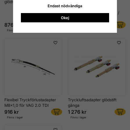
glödstift – Diesel trycktest
1, 223 mm, X2 78 mm för
Endast nödvändiga
Mercedes & Jeep Diesel
OM640 / OM642 / OM646 /
Okej
OM651
876 kr
316 kr
Finns ej i lager
Finns i lager
Flexibel Tryckförlustadapter
Tryckluftsadapter glödstift
M8x1,0 för VAG 2.0 TDI
gänga
916 kr
1 276 kr
Finns i lager
Finns i lager