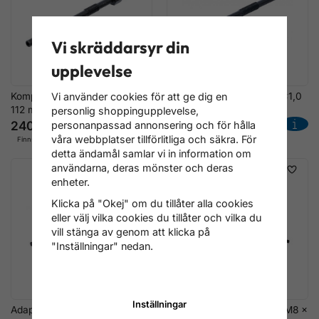
Vi skräddarsyr din
upplevelse
Kompressionsadapter M8x1,0
Kompressionsadapter M8x1,0
Vi använder cookies för att ge dig en
112 mm Mercedes-Benz
122 mm PSA Volvo
personlig shoppingupplevelse,
240 kr
240 kr
personanpassad annonsering och för hålla
våra webbplatser tillförlitliga och säkra. För
Finns ej i lager
Finns ej i lager
detta ändamål samlar vi in information om
användarna, deras mönster och deras
enheter.
Klicka på "Okej" om du tillåter alla cookies
eller välj vilka cookies du tillåter och vilka du
vill stänga av genom att klicka på
"Inställningar" nedan.
Inställningar
Adapter M8x1,0 135 mm för
Kompressionstestadapter M8 x