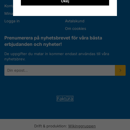
Okej
Kontakta oss
Nyheter
Mina favoriter
Nyhetsbrev
Logga in
Avtalskund
Om cookies
Prenumerera på nyhetsbrevet för våra bästa
erbjudanden och nyheter!
De uppgifter du matar in kommer endast användas till våra
nyhetsbrev.
E-
postadress
Drift & produktion:
Wikinggruppen