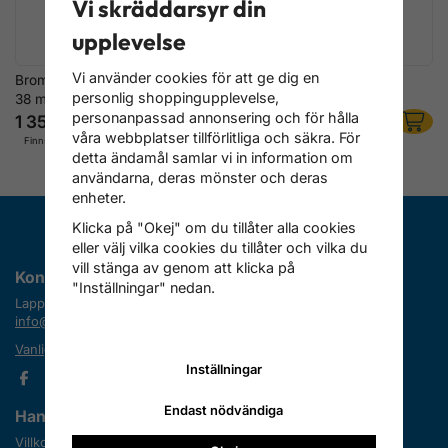
Vi skräddarsyr din
upplevelse
Vi använder cookies för att ge dig en
Bromsluftningsadapter Ø 33–
Bromsluftningsadapter för
personlig shoppingupplevelse,
38 mm, Bajonett
Hyundai & Kia
personanpassad annonsering och för hålla
1 356 kr
1 116 kr
våra webbplatser tillförlitliga och säkra. För
Finns i lager
Finns i lager
detta ändamål samlar vi in information om
användarna, deras mönster och deras
enheter.
Klicka på "Okej" om du tillåter alla cookies
eller välj vilka cookies du tillåter och vilka du
vill stänga av genom att klicka på
Kontakta oss
"Inställningar" nedan.
Lapplandimporten
info@lapplandimporten.se
Vanliga frågor (FAQ)
Inställningar
Endast nödvändiga
Handla
Information
Villkor
Om oss