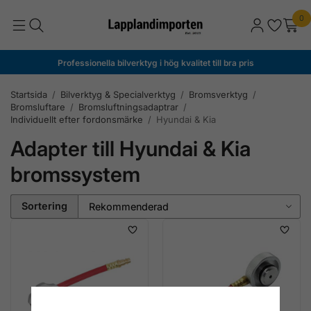
0
Professionella bilverktyg i hög kvalitet till bra pris
Startsida
/
Bilverktyg & Specialverktyg
/
Bromsverktyg
/
Bromsluftare
/
Bromsluftningsadaptrar
/
Individuellt efter fordonsmärke
/
Hyundai & Kia
Adapter till Hyundai & Kia
bromssystem
Sortering