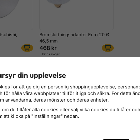
tsubishi,
Bromsluftningsadapter Euro 20 Ø
46,5 mm
468 kr
Finns i lager
rsyr din upplevelse
kies för att ge dig en personlig shoppingupplevelse, persona
för hålla våra webbplatser tillförlitliga och säkra. För detta än
om användarna, deras mönster och deras enheter.
om du tillåter alla cookies eller välj vilka cookies du tillåter och 
 att klicka på "Inställningar" nedan.