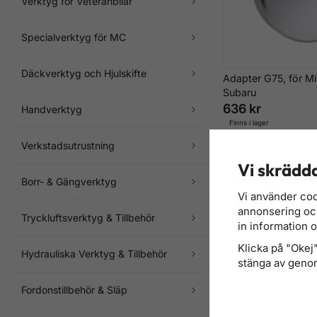
Verktyg för Veteranbilar
Specialverktyg för MC
Däckverktyg och Hjulskifte
Adapter G75, för Mi
Subaru
636 kr
Handverktyg
Finns i lager
Verkstadsutrustning
Vi skrädda
Borr- & Gängverktyg
Vi använder coo
annonsering och 
Tryckluftsverktyg & Tillbehör
in information 
Klicka på "Okej" 
Hydrauliska Verktyg & Tillbehör
stänga av genom
Fordonstillbehör & Släp