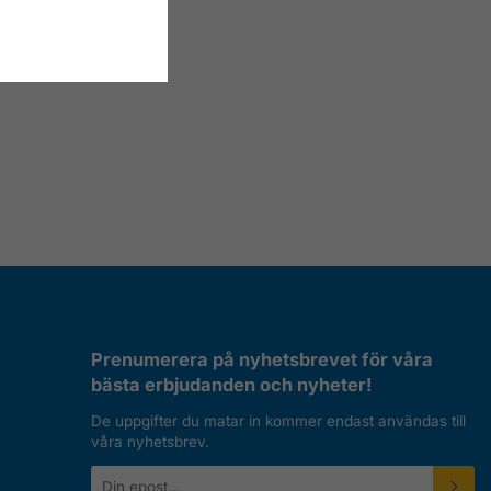
Prenumerera på nyhetsbrevet för våra
bästa erbjudanden och nyheter!
De uppgifter du matar in kommer endast användas till
våra nyhetsbrev.
E-