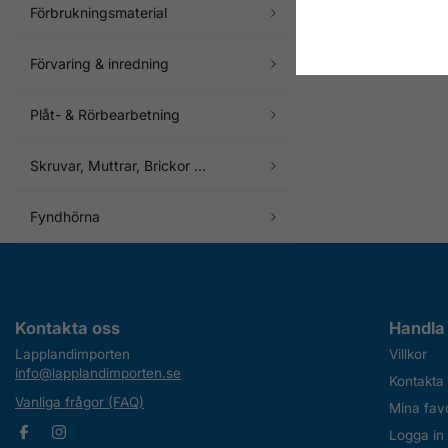
Förbrukningsmaterial
Förvaring & inredning
Plåt- & Rörbearbetning
Skruvar, Muttrar, Brickor ...
Fyndhörna
Kontakta oss
Handla
Lapplandimporten
Villkor
info@lapplandimporten.se
Kontakta
Vanliga frågor (FAQ)
Mina favo
Logga in