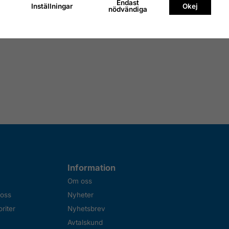
Endast
Inställningar
Okej
nödvändiga
Information
Om oss
 oss
Nyheter
riter
Nyhetsbrev
Avtalskund