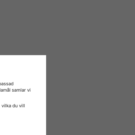
npassad
damål samlar vi
vilka du vill