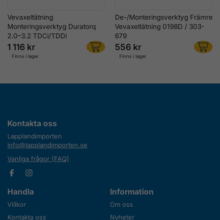
Vevaxeltätning
De-/Monteringsverktyg Främre
Monteringsverktyg Duratorq
Vevaxeltätning 0198D / 303-
2.0–3.2 TDCi/TDDi
679
1 116 kr
556 kr
Finns i lager
Finns i lager
Kontakta oss
Lapplandimporten
info@lapplandimporten.se
Vanliga frågor (FAQ)
Handla
Information
Villkor
Om oss
Kontakta oss
Nyheter