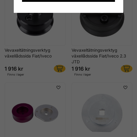
Vevaxeltätningsverktyg
Vevaxeltätningsverktyg
växellådssida Fiat/Iveco
växellådssida Fiat/Iveco 2.3
JTD
1 916 kr
1 916 kr
Finns i lager
Finns i lager