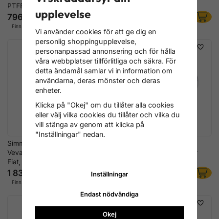
PTFE Axeltätning
upplevelse
796 kr
556 kr
Finns i lager
Finns i lager
Vi använder cookies för att ge dig en
personlig shoppingupplevelse,
personanpassad annonsering och för hålla
våra webbplatser tillförlitliga och säkra. För
detta ändamål samlar vi in information om
användarna, deras mönster och deras
enheter.
Klicka på "Okej" om du tillåter alla cookies
eller välj vilka cookies du tillåter och vilka du
vill stänga av genom att klicka på
"Inställningar" nedan.
Simmerringverktyg Bakre
Vevaxeltätningsverktyg
Vevaxeltätning BMW, Ford,
Framsida Opel KM-960 för
Fiat, Opel & PSA
PTFE Axeltätning
1 836 kr
636 kr
Inställningar
Finns i lager
Finns i lager
Endast nödvändiga
Okej