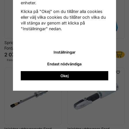
enheter.
Klicka på "Okej" om du tillåter alla cookies
eller välj vilka cookies du tillåter och vilka du
vill stänga av genom att klicka på
"Inställningar" nedan.
Spridarurdragare
HDI-injektor utdragarsats
Ford/Volvo/Lincoln EcoBoost
Bosch Siemens
Inställningar
2 076 kr
2 396 kr
Finns i lager
Finns i lager
Endast nödvändiga
Okej
Injektor utdragarsats Ford
Injektor utdragare Ford