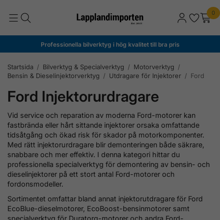
0
Professionella bilverktyg i hög kvalitet till bra pris
Startsida
/
Bilverktyg & Specialverktyg
/
Motorverktyg
/
Bensin & Dieselinjektorverktyg
/
Utdragare för Injektorer
/
Ford
Ford Injektorurdragare
Vid service och reparation av moderna Ford-motorer kan
fastbrända eller hårt sittande injektorer orsaka omfattande
tidsåtgång och ökad risk för skador på motorkomponenter.
Med rätt injektorurdragare blir demonteringen både säkrare,
snabbare och mer effektiv. I denna kategori hittar du
professionella specialverktyg för demontering av bensin- och
dieselinjektorer på ett stort antal Ford-motorer och
fordonsmodeller.
Sortimentet omfattar bland annat injektorutdragare för Ford
EcoBlue-dieselmotorer, EcoBoost-bensinmotorer samt
specialverktyg för Duratorq-motorer och andra Ford-