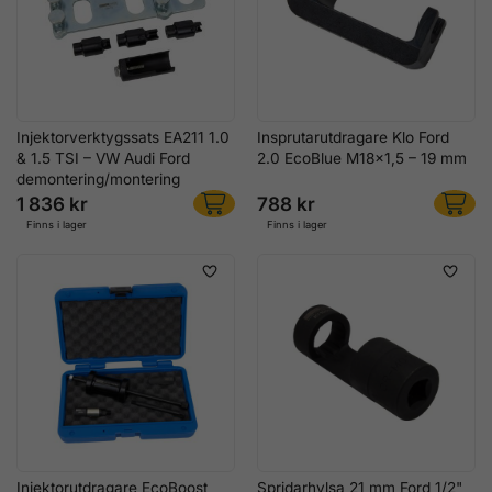
Injektorverktygssats EA211 1.0
Insprutarutdragare Klo Ford
& 1.5 TSI – VW Audi Ford
2.0 EcoBlue M18x1,5 – 19 mm
demontering/montering
1 836 kr
788 kr
Finns i lager
Finns i lager
Injektorutdragare EcoBoost
Spridarhylsa 21 mm Ford 1/2"