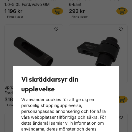
1.0–5.0L Ford/Volvo GM
6-kant
1 196 kr
292 kr
Finns i lager
Finns i lager
Vi skräddarsyr din
upplevelse
Spridarhylsa 22 mm för BMW,
Spridaradapter Ford/VAG
Ford, Mercedes & VAG
T10415 303-1747
316 kr
276 kr
Vi använder cookies för att ge dig en
personlig shoppingupplevelse,
Finns i lager
Finns i lager
personanpassad annonsering och för hålla
våra webbplatser tillförlitliga och säkra. För
detta ändamål samlar vi in information om
användarna, deras mönster och deras