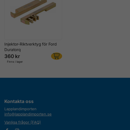
Injektor-Riktverktyg för Ford
Duratorq
360 kr
Finns i lager
Kontakta oss
Lapplandimporten
info@lapplandimporten.se
Vanliga frågor (FAQ)