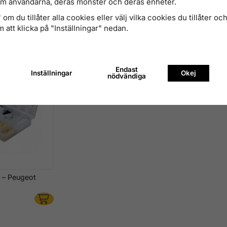
om användarna, deras mönster och deras enheter.
 delar – GM, VW,
Expanderclips sats 350 delar – VW
Expanderc
er
Audi Volvo Ford Mercedes
Mazda Ho
om du tillåter alla cookies eller välj vilka cookies du tillåter och 
468 kr
476 kr
 att klicka på "Inställningar" nedan.
Finns i lager
Finns i lage
Endast
Inställningar
Okej
nödvändiga
r – Peugeot