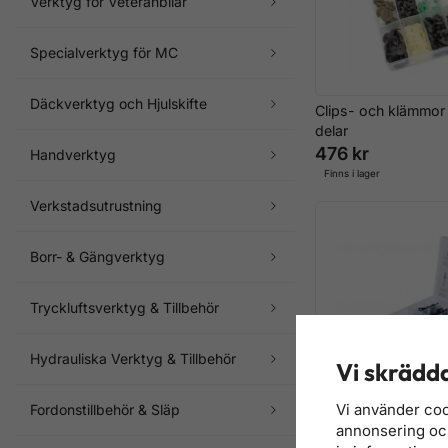
Verktyg för Veteranbilar
Specialverktyg för MC
Däckverktyg och Hjulskifte
Clips- och klämmor 
delar
476 kr
Handverktyg
Finns i lager
Verkstadsutrustning
Borr- & Gängverktyg
Tryckluftsverktyg & Tillbehör
Hydrauliska Verktyg & Tillbehör
Vi skrädda
Vi använder coo
Fordonstillbehör & Släp
annonsering och 