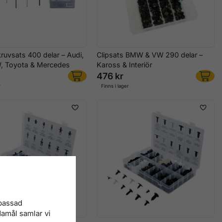
kruvsats 400 delar – Audi,
Clipsats BMW & VW 290 delar –
 Toyota & Mercedes
Kaross & Interiör
476 kr
r
Finns i lager
npassad
damål samlar vi