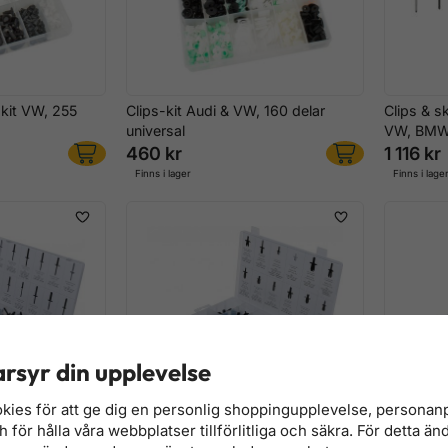
kit VW, 255
Clips-kit Audi & VW, 160 delar
Clips & s
universal
VW, BMW,
460 kr
1 116 kr
Finns i lager
Finns i lage
rsyr din upplevelse
kies för att ge dig en personlig shoppingupplevelse, persona
för hålla våra webbplatser tillförlitliga och säkra. För detta än