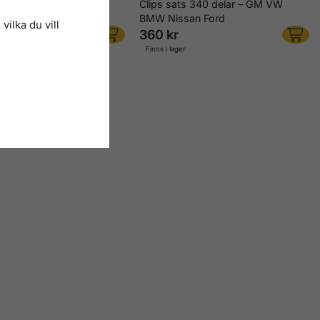
lips sats 240 delar –
Clips sats 340 delar – GM VW
nda Ford Nissan VW
BMW Nissan Ford
vilka du vill
360 kr
r
Finns i lager