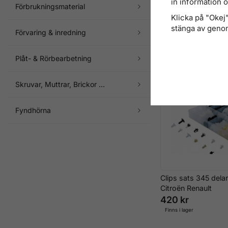
in information 
Plastnitar sats 235
Förbrukningsmaterial
Ford, BMW & Chrysl
Klicka på "Okej" 
600 kr
stänga av genom
Förvaring & inredning
Finns i lager
Plåt- & Rörbearbetning
Skruvar, Muttrar, Brickor ...
Fyndhörna
Clips sats 345 dela
Citroën Renault
420 kr
Finns i lager